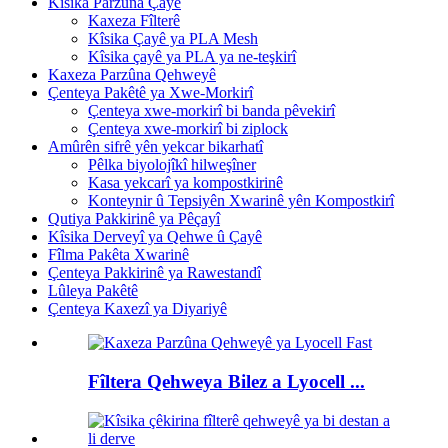
Kîsika Parzûna Çayê
Kaxeza Fîlterê
Kîsika Çayê ya PLA Mesh
Kîsika çayê ya PLA ya ne-teşkirî
Kaxeza Parzûna Qehweyê
Çenteya Pakêtê ya Xwe-Morkirî
Çenteya xwe-morkirî bi banda pêvekirî
Çenteya xwe-morkirî bi ziplock
Amûrên sifrê yên yekcar bikarhatî
Pêlka biyolojîkî hilweşîner
Kasa yekcarî ya kompostkirinê
Konteynir û Tepsiyên Xwarinê yên Kompostkirî
Qutiya Pakkirinê ya Pêçayî
Kîsika Derveyî ya Qehwe û Çayê
Fîlma Pakêta Xwarinê
Çenteya Pakkirinê ya Rawestandî
Lûleya Pakêtê
Çenteya Kaxezî ya Diyariyê
Fîltera Qehweya Bilez a Lyocell ...