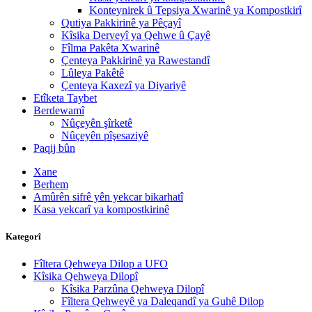
Konteynirek û Tepsiya Xwarinê ya Kompostkirî
Qutiya Pakkirinê ya Pêçayî
Kîsika Derveyî ya Qehwe û Çayê
Fîlma Pakêta Xwarinê
Çenteya Pakkirinê ya Rawestandî
Lûleya Pakêtê
Çenteya Kaxezî ya Diyariyê
Etîketa Taybet
Berdewamî
Nûçeyên şîrketê
Nûçeyên pîşesaziyê
Paqij bûn
Xane
Berhem
Amûrên sifrê yên yekcar bikarhatî
Kasa yekcarî ya kompostkirinê
Kategorî
Fîltera Qehweya Dilop a UFO
Kîsika Qehweya Dilopî
Kîsika Parzûna Qehweya Dilopî
Fîltera Qehweyê ya Daleqandî ya Guhê Dilop