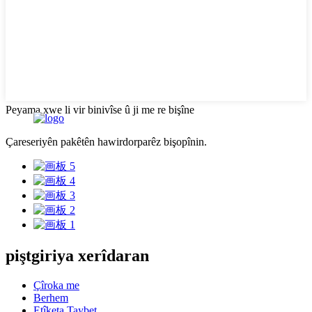
Peyama xwe li vir binivîse û ji me re bişîne
Çareseriyên pakêtên hawirdorparêz bişopînin.
piştgiriya xerîdaran
Çîroka me
Berhem
Etîketa Taybet