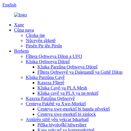
English
Xane
Çûna nava
Çîroka me
Nûçeyên şîrketê
Pirsên Pir tên Pirsîn
Berhem
Fîltera Qehweya Dilop a UFO
Kîsika Qehweya Dilopî
Kîsika Parzûna Qehweya Dilopî
Fîltera Qehweyê ya Daleqandî ya Guhê Dilop
Kîsika Parzûna Çayê
Kaxeza Fîlterê
Kîsika Çayê ya PLA Mesh
Kîsika çayê ya PLA ya ne-teşkirî
Kaxeza Parzûna Qehweyê
Çenteya Pakêtê ya Xwe-Morkirî
Çenteya xwe-morkirî bi banda pêvekirî
Çenteya xwe-morkirî bi ziplock
Amûrên sifrê yên yekcar bikarhatî
Pêlka biyolojîkî hilweşîner
Kasa yekcarî ya kompostkirinê