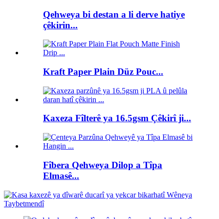
Qehweya bi destan a li derve hatiye
çêkirin...
Kraft Paper Plain Düz Pouc...
Kaxeza Fîlterê ya 16.5gsm Çêkirî ji...
Fîbera Qehweya Dilop a Tîpa
Elmasê...