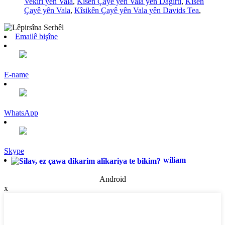
Vekirî yên Vala
,
Kîsên Çayê yên Vala yên Dagirtî
,
Kîsên
Çayê yên Vala
,
Kîsikên Çayê yên Vala yên Davids Tea
,
Emailê bişîne
E-name
WhatsApp
Skype
wiliam
Android
x