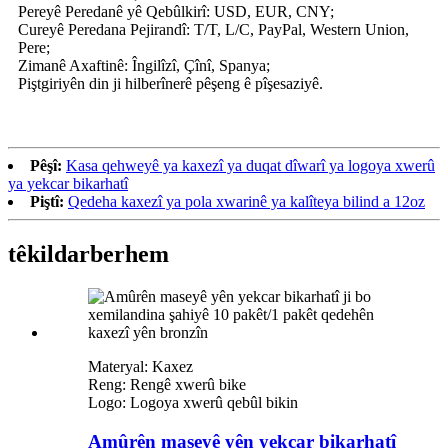
Pereyê Peredanê yê Qebûlkirî: USD, EUR, CNY;
Cureyê Peredana Pejirandî: T/T, L/C, PayPal, Western Union,
Pere;
Zimanê Axaftinê: Îngilîzî, Çînî, Spanya;
Piştgiriyên din ji hilberînerê pêşeng ê pîşesaziyê.
Pêşî:
Kasa qehweyê ya kaxezî ya duqat dîwarî ya logoya xwerû
ya yekcar bikarhatî
Piştî:
Qedeha kaxezî ya pola xwarinê ya kalîteya bilind a 12oz
têkildar
berhem
Materyal: Kaxez
Reng: Rengê xwerû bike
Logo: Logoya xwerû qebûl bikin
Amûrên maseyê yên yekcar bikarhatî