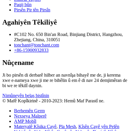
Paqij bûn
Pirsên Pir tên Pirsîn
Agahiyên Têkiliyê
#C102 No. 650 Bin'an Road, Binjiang District, Hangzhou,
Zhejiang, China, 310051
tonchant@tonchant.com
+86-15900932833
Nûçename
Ji bo pirsên di derbarê hilber an navnîşa bihayê me de, ji kerema
xwe e-nameya xwe ji me re bihêlin û em ê di nav 24 demjimêran de
bi we re têkilî daynin.
Nimûneyên belaş bistînin
© Mafê Kopîkirinê - 2010-2023: Hemû Maf Parastî ne.
Berhemên Germ
Nexşeya Malperê
AMP Mobîl
Materyalê Kîsika Çayê
,
Pla Mesh
,
Kîsên Çayê yên Pelên