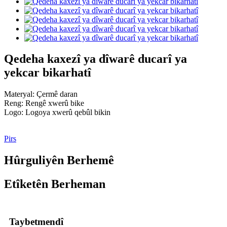
Qedeha kaxezî ya dîwarê ducarî ya
yekcar bikarhatî
Materyal: Çermê daran
Reng: Rengê xwerû bike
Logo: Logoya xwerû qebûl bikin
Pirs
Hûrguliyên Berhemê
Etîketên Berheman
Taybetmendî