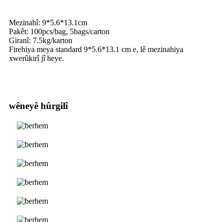
Mezinahî: 9*5.6*13.1cm
Pakêt: 100pcs/bag, 5bags/carton
Giranî: 7.5kg/karton
Firehiya meya standard 9*5.6*13.1 cm e, lê mezinahiya
xwerûkirî jî heye.
wêneyê hûrgilî