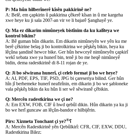
P: Ma hûn hilberînerê kîsên pakkirinê ne?
A: Belê, em çapkirin û pakkirina çêkerê kîsan in û me kargeha
xwe heye ku ji sala 2007-an vir ve li bajarê Şanghayê ye.
Q: Ma ez dikarim nimûneyek bistînim da ku kalîteya we
kontrol bikim?
A: Bê guman hûn dikarin. Em dikarin nimûneyên we yên ku me
berê çêkirine belaş ji bo kontrolkirina we pêşkêş bikin, heya ku
lêçûna şandinê hewce bike. Ger hûn hewceyê nimûneyên çapkirî
wekî xebata xwe ya hunerî bin, tenê ji bo me heqê nimûneyê
bidin, dema radestkirinê di 8-11 rojan de ye.
Q: Ji bo sêwirana hunerî, çi celeb format ji bo we heye?
A: AI, PDF, EPS, TIF, PSD, JPG bi çareseriya bilind. Ger hûn
hîn jî berhemeke hunerî neafirînin, em dikarin ji bo we şabloneke
vala pêşkêş bikin da ku hûn li ser wê sêwiranê çêbikin.
Q: Mercên radestkirina we çi ne?
A: Em EXW, FOB, CIF û hwd qebûl dikin. Hûn dikarin ya ku ji
bo we herî guncaw an lêçûn-bandor e hilbijêrin.
®
Pirs: Xizmeta Tonchant çi ye?
؟
A: Mercên Radestkirinê yên Qebûlkirî: CFR, CIF, EXW, DDU,
Radestkirina Bilez;