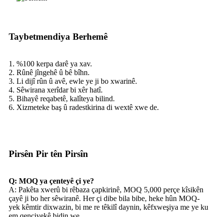
Taybetmendiya Berhemê
1. %100 kerpa darê ya xav.
2. Rûnê jîngehê û bê bîhn.
3. Li dijî rûn û avê, ewle ye ji bo xwarinê.
4. Sêwirana xerîdar bi xêr hatî.
5. Bihayê reqabetê, kalîteya bilind.
6. Xizmeteke baş û radestkirina di wextê xwe de.
Pirsên Pir tên Pirsîn
Q: MOQ ya çenteyê çi ye?
A: Pakêta xwerû bi rêbaza çapkirinê, MOQ 5,000 perçe kîsikên
çayê ji bo her sêwiranê. Her çi dibe bila bibe, heke hûn MOQ-
yek kêmtir dixwazin, bi me re têkilî daynin, kêfxweşiya me ye ku
em qenciyekê bidin we.