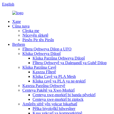
English
Xane
Çûna nava
Çîroka me
Nûçeyên şîrketê
Pirsên Pir tên Pirsîn
Berhem
Fîltera Qehweya Dilop a UFO
Kîsika Qehweya Dilopî
Kîsika Parzûna Qehweya Dilopî
Fîltera Qehweyê ya Daleqandî ya Guhê Dilop
Kîsika Parzûna Çayê
Kaxeza Fîlterê
Kîsika Çayê ya PLA Mesh
Kîsika çayê ya PLA ya ne-teşkirî
Kaxeza Parzûna Qehweyê
Çenteya Pakêtê ya Xwe-Morkirî
Çenteya xwe-morkirî bi banda pêvekirî
Çenteya xwe-morkirî bi ziplock
Amûrên sifrê yên yekcar bikarhatî
Pêlka biyolojîkî hilweşîner
Kasa yekcarî ya kompostkirinê