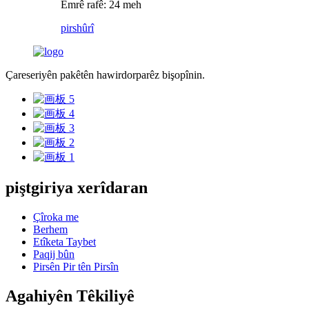
Emrê rafê: 24 meh
pirs
hûrî
Çareseriyên pakêtên hawirdorparêz bişopînin.
piştgiriya xerîdaran
Çîroka me
Berhem
Etîketa Taybet
Paqij bûn
Pirsên Pir tên Pirsîn
Agahiyên Têkiliyê