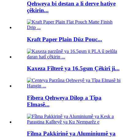
Qehweya bi destan a li derve hatiye
çêkirin...
Kraft Paper Plain Düz Pouc...
Kaxeza Fîlterê ya 16.5gsm Çêkirî ji...
Fîbera Qehweya Dilop a Tîpa
Elmasê...
Fîlma Pakkirinê ya Aluminiumê ya