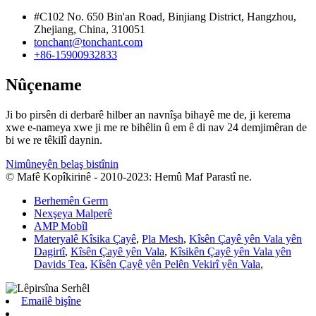
#C102 No. 650 Bin'an Road, Binjiang District, Hangzhou,
Zhejiang, China, 310051
tonchant@tonchant.com
+86-15900932833
Nûçename
Ji bo pirsên di derbarê hilber an navnîşa bihayê me de, ji kerema
xwe e-nameya xwe ji me re bihêlin û em ê di nav 24 demjimêran de
bi we re têkilî daynin.
Nimûneyên belaş bistînin
© Mafê Kopîkirinê - 2010-2023: Hemû Maf Parastî ne.
Berhemên Germ
Nexşeya Malperê
AMP Mobîl
Materyalê Kîsika Çayê
,
Pla Mesh
,
Kîsên Çayê yên Vala yên
Dagirtî
,
Kîsên Çayê yên Vala
,
Kîsikên Çayê yên Vala yên
Davids Tea
,
Kîsên Çayê yên Pelên Vekirî yên Vala
,
Emailê bişîne