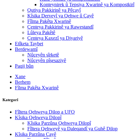
Konteynirek û Tepsiya Xwarinê ya Kompostkirî
Qutiya Pakkirinê ya Pêçayî
Kîsika Derveyî ya Qehwe û Çayê
Fîlma Pakêta Xwarinê
Çenteya Pakkirinê ya Rawestandî
Lûleya Pakêtê
Çenteya Kaxezî ya Diyariyê
Etîketa Taybet
Berdewamî
Nûçeyên şîrketê
Nûçeyên pîşesaziyê
Paqij bûn
Xane
Berhem
Fîlma Pakêta Xwarinê
Kategorî
Fîltera Qehweya Dilop a UFO
Kîsika Qehweya Dilopî
Kîsika Parzûna Qehweya Dilopî
Fîltera Qehweyê ya Daleqandî ya Guhê Dilop
Kîsika Parzûna Çayê