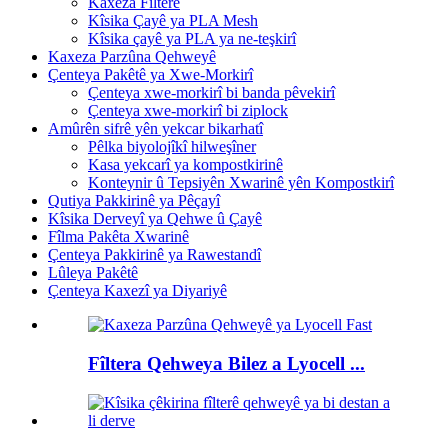
Kaxeza Fîlterê
Kîsika Çayê ya PLA Mesh
Kîsika çayê ya PLA ya ne-teşkirî
Kaxeza Parzûna Qehweyê
Çenteya Pakêtê ya Xwe-Morkirî
Çenteya xwe-morkirî bi banda pêvekirî
Çenteya xwe-morkirî bi ziplock
Amûrên sifrê yên yekcar bikarhatî
Pêlka biyolojîkî hilweşîner
Kasa yekcarî ya kompostkirinê
Konteynir û Tepsiyên Xwarinê yên Kompostkirî
Qutiya Pakkirinê ya Pêçayî
Kîsika Derveyî ya Qehwe û Çayê
Fîlma Pakêta Xwarinê
Çenteya Pakkirinê ya Rawestandî
Lûleya Pakêtê
Çenteya Kaxezî ya Diyariyê
Fîltera Qehweya Bilez a Lyocell ...