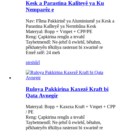
Kesk a Parastina Kalîteyê ya Ku
Nemparêz e
Nav: Fîlma Pakkirinê ya Aluminiumê ya Kesk a
Parastina Kalîteyê ya Nermbûna Kesk
Materyal: Bopp + Vmpet + CPP/PE
Reng: Çapkirina rengîn a tevahî
Taybetmendî: Ne-jehrî û ewlehî, bêtahm,
pêkhateyên têkiliya rasterast bi xwarinê re
Emrê rafê: 24 meh
pirs
hûrî
Ruloya Pakkirina Kaxezê Kraft bi
Qata Avnegir
Materyal: Bopp + Kaxeza Kraft + Vmpet + CPP
/ PE
Reng: Çapkirina rengîn a tevahî
Taybetmendî: Ne-jehrî û ewlehî, bêtahm,
pêkhateyên têkiliya rasterast bi xwarinê re