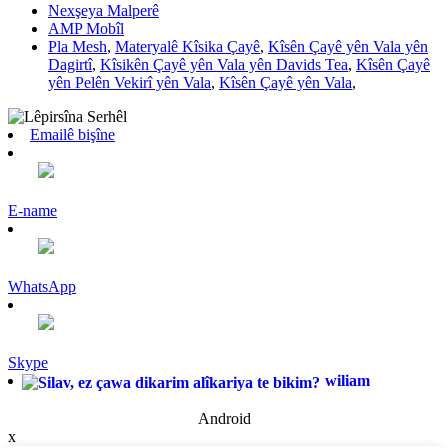
Nexşeya Malperê
AMP Mobîl
Pla Mesh
,
Materyalê Kîsika Çayê
,
Kîsên Çayê yên Vala yên
Dagirtî
,
Kîsikên Çayê yên Vala yên Davids Tea
,
Kîsên Çayê
yên Pelên Vekirî yên Vala
,
Kîsên Çayê yên Vala
,
Emailê bişîne
E-name
WhatsApp
Skype
wiliam
Android
x