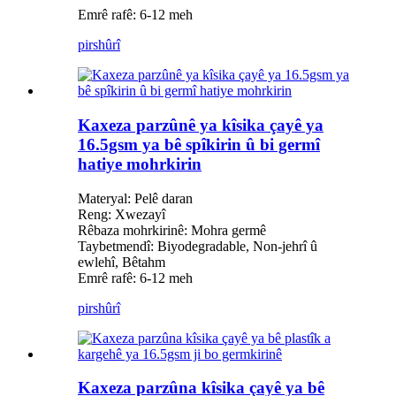
Emrê rafê: 6-12 meh
pirs
hûrî
Kaxeza parzûnê ya kîsika çayê ya
16.5gsm ya bê spîkirin û bi germî
hatiye mohrkirin
Materyal: Pelê daran
Reng: Xwezayî
Rêbaza mohrkirinê: Mohra germê
Taybetmendî: Biyodegradable, Non-jehrî û
ewlehî, Bêtahm
Emrê rafê: 6-12 meh
pirs
hûrî
Kaxeza parzûna kîsika çayê ya bê