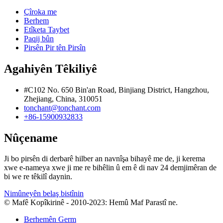
Çîroka me
Berhem
Etîketa Taybet
Paqij bûn
Pirsên Pir tên Pirsîn
Agahiyên Têkiliyê
#C102 No. 650 Bin'an Road, Binjiang District, Hangzhou,
Zhejiang, China, 310051
tonchant@tonchant.com
+86-15900932833
Nûçename
Ji bo pirsên di derbarê hilber an navnîşa bihayê me de, ji kerema
xwe e-nameya xwe ji me re bihêlin û em ê di nav 24 demjimêran de
bi we re têkilî daynin.
Nimûneyên belaş bistînin
© Mafê Kopîkirinê - 2010-2023: Hemû Maf Parastî ne.
Berhemên Germ