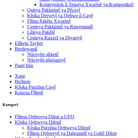
Konteynirek û Tepsiya Xwarinê ya Kompostkirî
Qutiya Pakkirinê ya Pêçayî
Kîsika Derveyî ya Qehwe û Çayê
Fîlma Pakêta Xwarinê
Çenteya Pakkirinê ya Rawestandî
Lûleya Pakêtê
Çenteya Kaxezî ya Diyariyê
Etîketa Taybet
Berdewamî
Nûçeyên şîrketê
Nûçeyên pîşesaziyê
Paqij bûn
Xane
Berhem
Kîsika Parzûna Çayê
Kaxeza Fîlterê
Kategorî
Fîltera Qehweya Dilop a UFO
Kîsika Qehweya Dilopî
Kîsika Parzûna Qehweya Dilopî
Fîltera Qehweyê ya Daleqandî ya Guhê Dilop