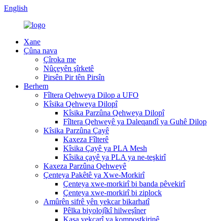
English
Xane
Çûna nava
Çîroka me
Nûçeyên şîrketê
Pirsên Pir tên Pirsîn
Berhem
Fîltera Qehweya Dilop a UFO
Kîsika Qehweya Dilopî
Kîsika Parzûna Qehweya Dilopî
Fîltera Qehweyê ya Daleqandî ya Guhê Dilop
Kîsika Parzûna Çayê
Kaxeza Fîlterê
Kîsika Çayê ya PLA Mesh
Kîsika çayê ya PLA ya ne-teşkirî
Kaxeza Parzûna Qehweyê
Çenteya Pakêtê ya Xwe-Morkirî
Çenteya xwe-morkirî bi banda pêvekirî
Çenteya xwe-morkirî bi ziplock
Amûrên sifrê yên yekcar bikarhatî
Pêlka biyolojîkî hilweşîner
Kasa yekcarî ya kompostkirinê