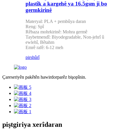
plastîk a kargehê ya 16.5gsm ji bo
germkirinê
Materyal: PLA + pembûya daran
Reng: Spî
Rêbaza mohrkirinê: Mohra germê
Taybetmendî: Biyodegradable, Non-jehrî û
ewlehî, Bêtahm
Emrê rafê: 6-12 meh
pirs
hûrî
Çareseriyên pakêtên hawirdorparêz bişopînin.
piştgiriya xerîdaran