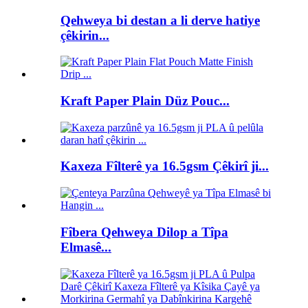
Qehweya bi destan a li derve hatiye
çêkirin...
Kraft Paper Plain Düz Pouc...
Kaxeza Fîlterê ya 16.5gsm Çêkirî ji...
Fîbera Qehweya Dilop a Tîpa
Elmasê...