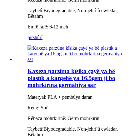
Taybetî:
Biyodegradable, Non-jehrî û ewledar,
Bêtahm
Emrê rafê: 6-12 meh
pirs
hûrî
Kaxeza parzûna kîsika çayê ya bê
plastîk a kargehê ya 16.5gsm ji bo
mohrkirina germahiya sar
Materyal: PLA + pembûya daran
Reng: Spî
Rêbaza mohrkirinê: Germ
mohrkirin
Taybetî:
Biyodegradable, Non-jehrî û ewledar,
Bêtahm