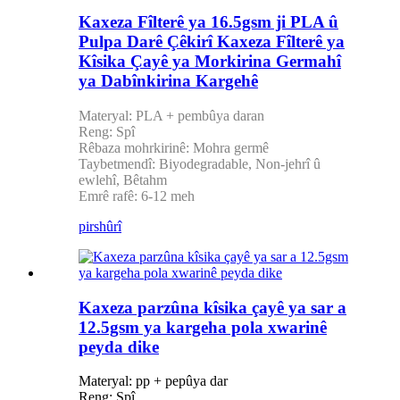
Kaxeza Fîlterê ya 16.5gsm ji PLA û
Pulpa Darê Çêkirî Kaxeza Fîlterê ya
Kîsika Çayê ya Morkirina Germahî
ya Dabînkirina Kargehê
Materyal: PLA + pembûya daran
Reng: Spî
Rêbaza mohrkirinê: Mohra germê
Taybetmendî: Biyodegradable, Non-jehrî û
ewlehî, Bêtahm
Emrê rafê: 6-12 meh
pirs
hûrî
Kaxeza parzûna kîsika çayê ya sar a
12.5gsm ya kargeha pola xwarinê
peyda dike
Materyal: pp + pepûya dar
Reng: Spî