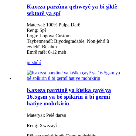
Kaxeza parzûna qehweyê ya bi şiklê
sektorê ya spî
Materyal: 100% Pulpa Darê
Reng: Spî
Logo: Logoya Custom
Taybetmendî: Biyodegradable, Non-jehrî û
ewlehî, Bêtahm
Emrê rafê: 6-12 meh
pirs
hûrî
Kaxeza parzûnê ya kîsika çayê ya
16.5gsm ya bê spîkirin û bi germî
hatiye mohrkirin
Materyal: Pelê daran
Reng: Xwezayî
Rêbaza mohrkirinê: Germ
mohrkirin