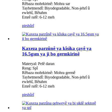
Rêbaza mohrkirinê: Mohra sar
Taybetmendî: Biyodegradable, Non-jehrî û
ewlehî, Bêtahm
Emrê rafê: 6-12 meh
pirs
hûrî
Kaxeza parzûnê ya kîsika çayê ya
16.5gsm ya ji bo germkirinê
Materyal: Pelê daran
Reng: Spî
Rêbaza mohrkirinê: Mohra germê
Taybetmendî: Biyodegradable, Non-jehrî û
ewlehî, Bêtahm
Emrê rafê: 6-12 meh
pirs
hûrî