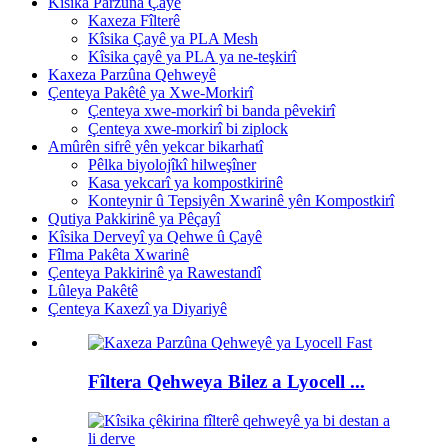
Kîsika Parzûna Çayê
Kaxeza Fîlterê
Kîsika Çayê ya PLA Mesh
Kîsika çayê ya PLA ya ne-teşkirî
Kaxeza Parzûna Qehweyê
Çenteya Pakêtê ya Xwe-Morkirî
Çenteya xwe-morkirî bi banda pêvekirî
Çenteya xwe-morkirî bi ziplock
Amûrên sifrê yên yekcar bikarhatî
Pêlka biyolojîkî hilweşîner
Kasa yekcarî ya kompostkirinê
Konteynir û Tepsiyên Xwarinê yên Kompostkirî
Qutiya Pakkirinê ya Pêçayî
Kîsika Derveyî ya Qehwe û Çayê
Fîlma Pakêta Xwarinê
Çenteya Pakkirinê ya Rawestandî
Lûleya Pakêtê
Çenteya Kaxezî ya Diyariyê
Fîltera Qehweya Bilez a Lyocell ...