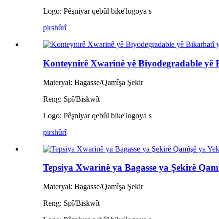
Logo: Pêşniyar qebûl bike
'
logoya s
pirs
hûrî
Konteynirê Xwarinê yê Biyodegradable yê B
Materyal: Bagasse/Qamîşa Şekir
Reng: Spî/Biskwît
Logo: Pêşniyar qebûl bike
'
logoya s
pirs
hûrî
Tepsiya Xwarinê ya Bagasse ya Şekirê Qamî
Materyal: Bagasse/Qamîşa Şekir
Reng: Spî/Biskwît