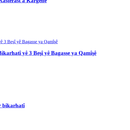
Rasterast a Kargehê
ikarhatî yê 3 Beşî yê Bagasse ya Qamîşê
r bikarhatî