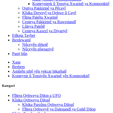
Konteynirek û Tepsiya Xwarinê ya Kompostkirî
Qutiya Pakkirinê ya Pêçayî
Kîsika Derveyî ya Qehwe û Çayê
Fîlma Pakêta Xwarinê
Çenteya Pakkirinê ya Rawestandî
Lûleya Pakêtê
Çenteya Kaxezî ya Diyariyê
Etîketa Taybet
Berdewamî
Nûçeyên şîrketê
Nûçeyên pîşesaziyê
Paqij bûn
Xane
Berhem
Amûrên sifrê yên yekcar bikarhatî
Konteynir û Tepsiyên Xwarinê yên Kompostkirî
Kategorî
Fîltera Qehweya Dilop a UFO
Kîsika Qehweya Dilopî
Kîsika Parzûna Qehweya Dilopî
Fîltera Qehweyê ya Daleqandî ya Guhê Dilop