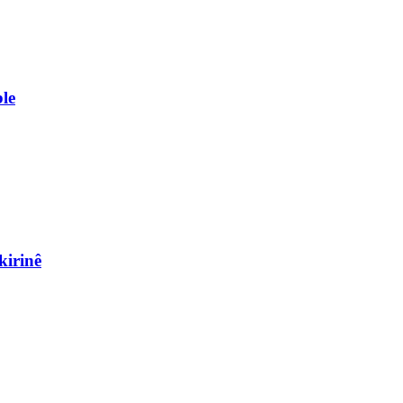
le
kirinê