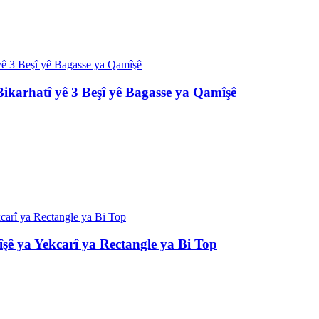
ikarhatî yê 3 Beşî yê Bagasse ya Qamîşê
şê ya Yekcarî ya Rectangle ya Bi Top