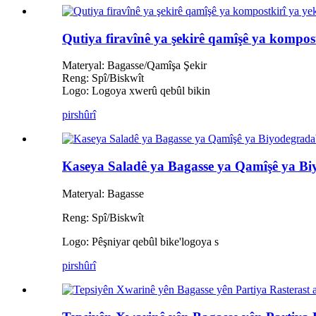
Qutiya firavînê ya şekirê qamîşê ya kompos
Materyal: Bagasse/Qamîşa Şekir
Reng: Spî/Biskwît
Logo: Logoya xwerû qebûl bikin
pirs
hûrî
Kaseya Saladê ya Bagasse ya Qamîşê ya Bi
Materyal: Bagasse
Reng: Spî/Biskwît
Logo: Pêşniyar qebûl bike
'
logoya s
pirs
hûrî