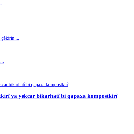
.
tkirî ya yekcar bikarhatî bi qapaxa kompostkirî