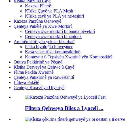
Kîsika Parzûna Çayê
Kaxeza Fîlterê
Kîsika Çayê ya PLA Mesh
Kîsika çayê ya PLA ya ne-teşkirî
Kaxeza Parzûna Qehweyê
Çenteya Pakêtê ya Xwe-Morkirî
Çenteya xwe-morkirî bi banda pêvekirî
Çenteya xwe-morkirî bi ziplock
Amûrên sifrê yên yekcar bikarhatî
Pêlka biyolojîkî hilweşîner
Kasa yekcarî ya kompostkirinê
Konteynir û Tepsiyên Xwarinê yên Kompostkirî
Qutiya Pakkirinê ya Pêçayî
Kîsika Derveyî ya Qehwe û Çayê
Fîlma Pakêta Xwarinê
Çenteya Pakkirinê ya Rawestandî
Lûleya Pakêtê
Çenteya Kaxezî ya Diyariyê
Fîltera Qehweya Bilez a Lyocell ...