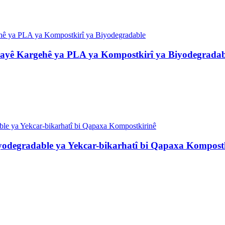
hayê Kargehê ya PLA ya Kompostkirî ya Biyodegradab
yodegradable ya Yekcar-bikarhatî bi Qapaxa Kompost