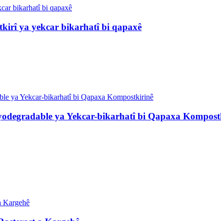
tkirî ya yekcar bikarhatî bi qapaxê
yodegradable ya Yekcar-bikarhatî bi Qapaxa Kompost