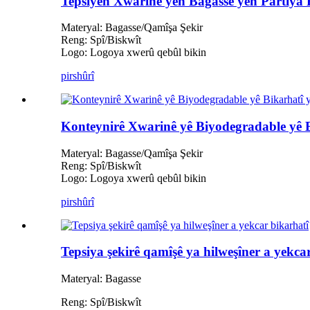
Tepsiyên Xwarinê yên Bagasse yên Partiya 
Materyal: Bagasse/Qamîşa Şekir
Reng: Spî/Biskwît
Logo: Logoya xwerû qebûl bikin
pirs
hûrî
Konteynirê Xwarinê yê Biyodegradable yê B
Materyal: Bagasse/Qamîşa Şekir
Reng: Spî/Biskwît
Logo: Logoya xwerû qebûl bikin
pirs
hûrî
Tepsiya şekirê qamîşê ya hilweşîner a yekca
Materyal: Bagasse
Reng: Spî/Biskwît