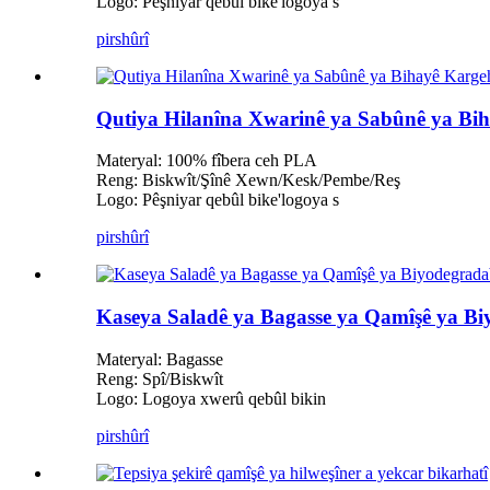
Logo: Pêşniyar qebûl bike
'
logoya s
pirs
hûrî
Qutiya Hilanîna Xwarinê ya Sabûnê ya Bi
Materyal: 100% fîbera ceh PLA
Reng: Biskwît/Şînê Xewn/Kesk/Pembe/Reş
Logo: Pêşniyar qebûl bike
'
logoya s
pirs
hûrî
Kaseya Saladê ya Bagasse ya Qamîşê ya Bi
Materyal: Bagasse
Reng: Spî/Biskwît
Logo: Logoya xwerû qebûl bikin
pirs
hûrî