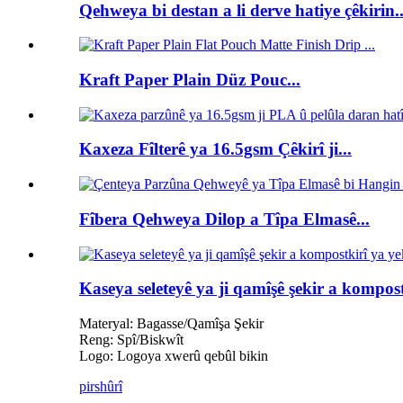
Qehweya bi destan a li derve hatiye çêkirin..
Kraft Paper Plain Düz Pouc...
Kaxeza Fîlterê ya 16.5gsm Çêkirî ji...
Fîbera Qehweya Dilop a Tîpa Elmasê...
Kaseya seleteyê ya ji qamîşê şekir a kompos
Materyal: Bagasse/Qamîşa Şekir
Reng: Spî/Biskwît
Logo: Logoya xwerû qebûl bikin
pirs
hûrî