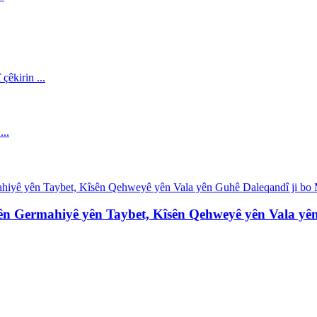
n Germahiyê yên Taybet, Kîsên Qehweyê yên Vala yên