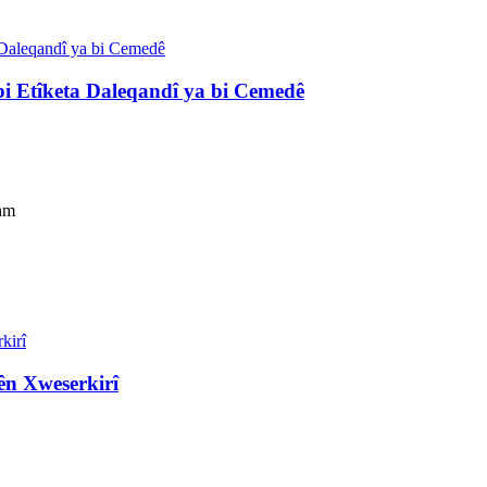
i Etîketa Daleqandî ya bi Cemedê
ahm
ên Xweserkirî