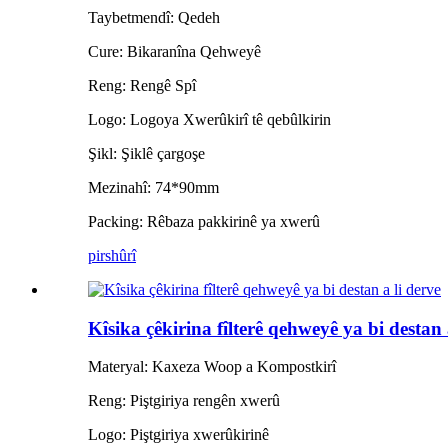
Taybetmendî: Qedeh
Cure: Bikaranîna Qehweyê
Reng: Rengê Spî
Logo: Logoya Xwerûkirî tê qebûlkirin
Şikl: Şiklê çargoşe
Mezinahî: 74*90mm
Packing: Rêbaza pakkirinê ya xwerû
pirs
hûrî
Kîsika çêkirina fîlterê qehweyê ya bi destan 
Materyal: Kaxeza Woop a Kompostkirî
Reng: Piştgiriya rengên xwerû
Logo: Piştgiriya xwerûkirinê