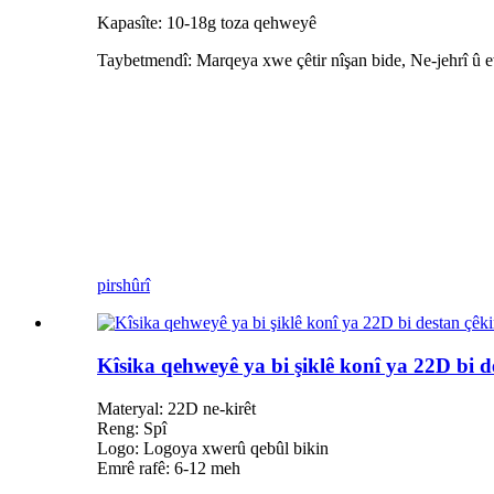
Kapasîte: 10-18g toza qehweyê
Taybetmendî: Marqeya xwe çêtir nîşan bide, Ne-jehrî û e
pirs
hûrî
Kîsika qehweyê ya bi şiklê konî ya 22D bi d
Materyal: 22D ne-kirêt
Reng: Spî
Logo: Logoya xwerû qebûl bikin
Emrê rafê: 6-12 meh