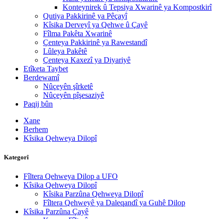
Konteynirek û Tepsiya Xwarinê ya Kompostkirî
Qutiya Pakkirinê ya Pêçayî
Kîsika Derveyî ya Qehwe û Çayê
Fîlma Pakêta Xwarinê
Çenteya Pakkirinê ya Rawestandî
Lûleya Pakêtê
Çenteya Kaxezî ya Diyariyê
Etîketa Taybet
Berdewamî
Nûçeyên şîrketê
Nûçeyên pîşesaziyê
Paqij bûn
Xane
Berhem
Kîsika Qehweya Dilopî
Kategorî
Fîltera Qehweya Dilop a UFO
Kîsika Qehweya Dilopî
Kîsika Parzûna Qehweya Dilopî
Fîltera Qehweyê ya Daleqandî ya Guhê Dilop
Kîsika Parzûna Çayê