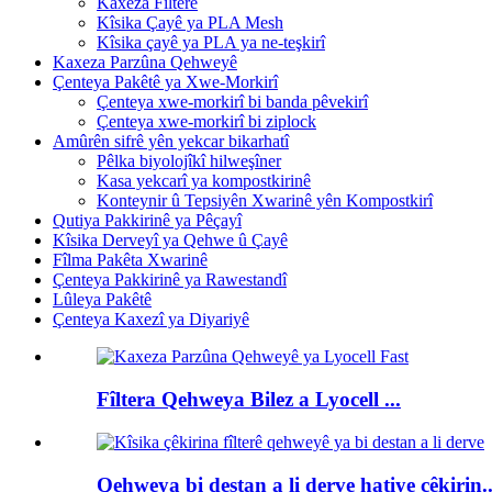
Kaxeza Fîlterê
Kîsika Çayê ya PLA Mesh
Kîsika çayê ya PLA ya ne-teşkirî
Kaxeza Parzûna Qehweyê
Çenteya Pakêtê ya Xwe-Morkirî
Çenteya xwe-morkirî bi banda pêvekirî
Çenteya xwe-morkirî bi ziplock
Amûrên sifrê yên yekcar bikarhatî
Pêlka biyolojîkî hilweşîner
Kasa yekcarî ya kompostkirinê
Konteynir û Tepsiyên Xwarinê yên Kompostkirî
Qutiya Pakkirinê ya Pêçayî
Kîsika Derveyî ya Qehwe û Çayê
Fîlma Pakêta Xwarinê
Çenteya Pakkirinê ya Rawestandî
Lûleya Pakêtê
Çenteya Kaxezî ya Diyariyê
Fîltera Qehweya Bilez a Lyocell ...
Qehweya bi destan a li derve hatiye çêkirin..