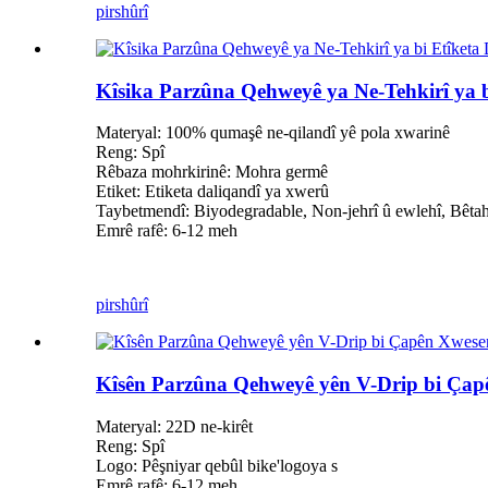
pirs
hûrî
Kîsika Parzûna Qehweyê ya Ne-Tehkirî ya b
Materyal: 100% qumaşê ne-qilandî yê pola xwarinê
Reng: Spî
Rêbaza mohrkirinê: Mohra germê
Etiket: Etiketa daliqandî ya xwerû
Taybetmendî: Biyodegradable, Non-jehrî û ewlehî, Bêt
Emrê rafê: 6-12 meh
pirs
hûrî
Kîsên Parzûna Qehweyê yên V-Drip bi Çap
Materyal: 22D ne-kirêt
Reng: Spî
Logo: Pêşniyar qebûl bike
'
logoya s
Emrê rafê: 6-12 meh