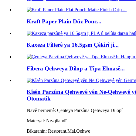
Kraft Paper Plain Düz Pouc...
Kaxeza Fîlterê ya 16.5gsm Çêkirî ji...
Fîbera Qehweya Dilop a Tîpa Elmasê...
Kîsên Parzûna Qehweyê yên Ne-Qehweyê yê
Otomatîk
Navê berhemê: Çenteya Parzûna Qehweya Dilopî
Materyal: Ne-qilandî
Bikaranîn: Restorant.Mal.Qehwe