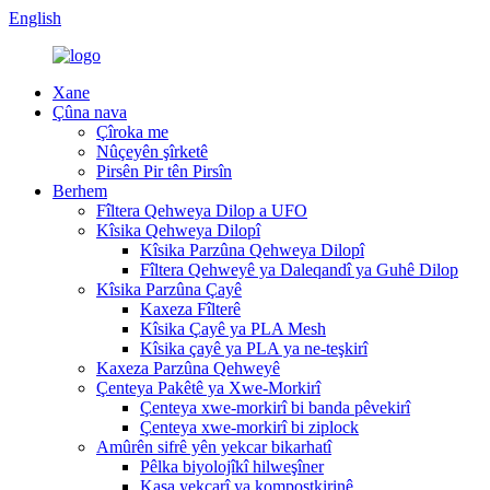
English
Xane
Çûna nava
Çîroka me
Nûçeyên şîrketê
Pirsên Pir tên Pirsîn
Berhem
Fîltera Qehweya Dilop a UFO
Kîsika Qehweya Dilopî
Kîsika Parzûna Qehweya Dilopî
Fîltera Qehweyê ya Daleqandî ya Guhê Dilop
Kîsika Parzûna Çayê
Kaxeza Fîlterê
Kîsika Çayê ya PLA Mesh
Kîsika çayê ya PLA ya ne-teşkirî
Kaxeza Parzûna Qehweyê
Çenteya Pakêtê ya Xwe-Morkirî
Çenteya xwe-morkirî bi banda pêvekirî
Çenteya xwe-morkirî bi ziplock
Amûrên sifrê yên yekcar bikarhatî
Pêlka biyolojîkî hilweşîner
Kasa yekcarî ya kompostkirinê