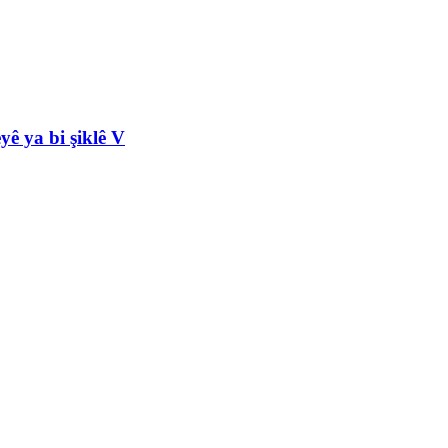
yê ya bi şiklê V