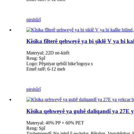
pirs
hûrî
Kîsika fîlterê qehweyê ya bi şiklê V ya bi ka
Materyal: 22D ne-kirêt
Reng: Spî
Logo: Pêşniyar qebûl bike
'
logoya s
Emrê rafê: 6-12 meh
pirs
hûrî
Kîsika qehweyê ya guhê daliqandî ya 27E ya
Materyal: 40% PP + 60% PET
Reng: Spî
Taybetmendî: Ne-jehrî û ewledar, Bêtahm, Veguhêzbar, 