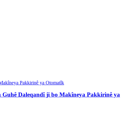
 Guhê Daleqandî ji bo Makîneya Pakkirinê ya