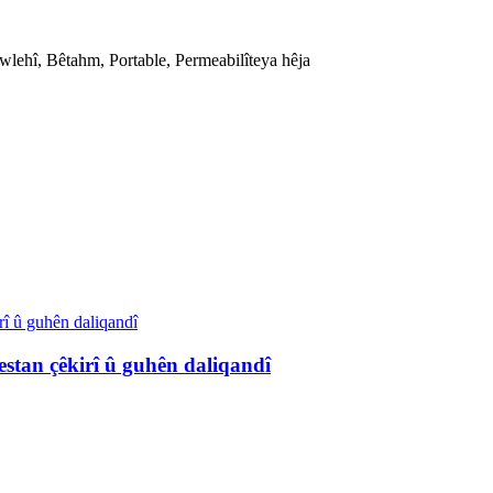
wlehî, Bêtahm, Portable, Permeabilîteya hêja
estan çêkirî û guhên daliqandî