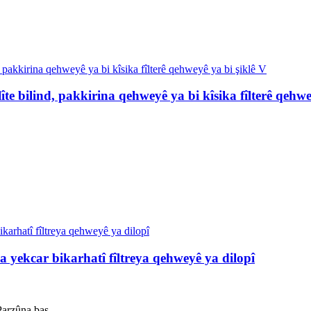
lîte bilind, pakkirina qehweyê ya bi kîsika fîlterê qehwe
 yekcar bikarhatî fîltreya qehweyê ya dilopî
Parzûna baş