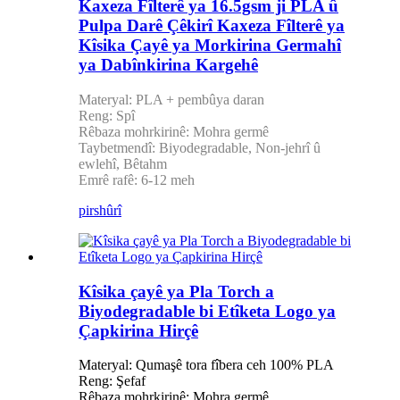
Kaxeza Fîlterê ya 16.5gsm ji PLA û
Pulpa Darê Çêkirî Kaxeza Fîlterê ya
Kîsika Çayê ya Morkirina Germahî
ya Dabînkirina Kargehê
Materyal: PLA + pembûya daran
Reng: Spî
Rêbaza mohrkirinê: Mohra germê
Taybetmendî: Biyodegradable, Non-jehrî û
ewlehî, Bêtahm
Emrê rafê: 6-12 meh
pirs
hûrî
Kîsika çayê ya Pla Torch a
Biyodegradable bi Etîketa Logo ya
Çapkirina Hirçê
Materyal: Qumaşê tora fîbera ceh 100% PLA
Reng: Şefaf
Rêbaza mohrkirinê: Mohra germê