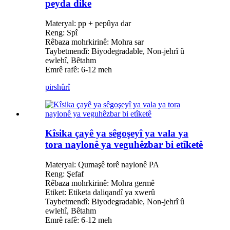
peyda dike
Materyal: pp + pepûya dar
Reng: Spî
Rêbaza mohrkirinê: Mohra sar
Taybetmendî: Biyodegradable, Non-jehrî û
ewlehî, Bêtahm
Emrê rafê: 6-12 meh
pirs
hûrî
Kîsika çayê ya sêgoşeyî ya vala ya
tora naylonê ya veguhêzbar bi etîketê
Materyal: Qumaşê torê naylonê PA
Reng: Şefaf
Rêbaza mohrkirinê: Mohra germê
Etiket: Etiketa daliqandî ya xwerû
Taybetmendî: Biyodegradable, Non-jehrî û
ewlehî, Bêtahm
Emrê rafê: 6-12 meh