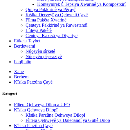
Konteynirek û Tepsiya Xwarinê ya Kompostkirî
Qutiya Pakkirinê ya Pêçayî
Kîsika Derveyî ya Qehwe û Çayê
Fîlma Pakêta Xwarinê
Çenteya Pakkirinê ya Rawestandî
Lûleya Pakêtê
Çenteya Kaxezî ya Diyariyê
Etîketa Taybet
Berdewamî
Nûçeyên şîrketê
Nûçeyên pîşesaziyê
Paqij bûn
Xane
Berhem
Kîsika Parzûna Çayê
Kategorî
Fîltera Qehweya Dilop a UFO
Kîsika Qehweya Dilopî
Kîsika Parzûna Qehweya Dilopî
Fîltera Qehweyê ya Daleqandî ya Guhê Dilop
Kîsika Parzûna Çayê