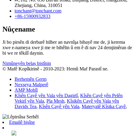
Zhejiang, China, 310051
tonchant@tonchant.com
+86-15900932833
Nûçename
Ji bo pirsên di derbarê hilber an navnîşa bihayê me de, ji kerema
xwe e-nameya xwe ji me re bihêlin û em ê di nav 24 demjimêran de
bi we re têkilî daynin.
Nimûneyên belaş bistînin
© Mafê Kopîkirinê - 2010-2023: Hemû Maf Parastî ne.
Berhemên Germ
Nexşeya Malperê
AMP Mobîl
Kîsên Çayê yên Vala yên Dagirtî
,
Kîsên Çayê yên Pelên
Vekirî yên Vala
,
Pla Mesh
,
Kîsikên Çayê yên Vala yên
Davids Tea
,
Kîsên Çayê yên Vala
,
Materyalê Kîsika Çayê
,
Emailê bişîne