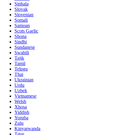
Sinhala
Slovak
Slovenian
Somali
Samoan
Scots Gaelic
Shona
Sindhi
Sundanese
Swahili
Tajik
Tamil
Telugu
Thai
Ukrainian
Urdu
Uzbek
Vietnamese
Welsh
Xhosa
Yiddish
Yoruba
Zulu
Kinyarwanda
Tatar