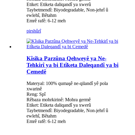
Etiket: Etiketa daliqandî ya xwerû
Taybetmendî: Biyodegradable, Non-jehrî û
ewlehî, Bêtahm
Emrê rafê: 6-12 meh
pirs
hûrî
Kîsika Parzûna Qehweyê ya Ne-
Tehkirî ya bi Etîketa Daleqandî ya bi
Cemedê
Materyal: 100% qumaşê ne-qilandî yê pola
xwarinê
Reng: Spî
Rêbaza mohrkirinê: Mohra germê
Etiket: Etiketa daliqandî ya xwerû
Taybetmendî: Biyodegradable, Non-jehrî û
ewlehî, Bêtahm
Emrê rafê: 6-12 meh