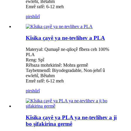
ewlehî, Bêtahm
Emrê rafê: 6-12 meh
pirs
hûrî
Kîsika çayê ya ne-tevlihev a PLA
Materyal: Qumaşê ne-qiloçê fîbera ceh 100%
PLA
Reng: Spî
Rêbaza mohrkirinê: Mohra germê
Taybetmendî: Biyodegradable, Non-jehrî û
ewlehî, Bêtahm
Emrê rafê: 6-12 meh
pirs
hûrî
Kîsika çayê ya PLA ya ne-tevlihev a ji
bo şifakirina germê