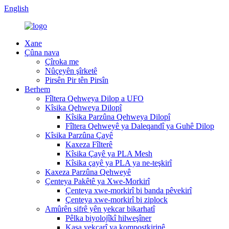
English
Xane
Çûna nava
Çîroka me
Nûçeyên şîrketê
Pirsên Pir tên Pirsîn
Berhem
Fîltera Qehweya Dilop a UFO
Kîsika Qehweya Dilopî
Kîsika Parzûna Qehweya Dilopî
Fîltera Qehweyê ya Daleqandî ya Guhê Dilop
Kîsika Parzûna Çayê
Kaxeza Fîlterê
Kîsika Çayê ya PLA Mesh
Kîsika çayê ya PLA ya ne-teşkirî
Kaxeza Parzûna Qehweyê
Çenteya Pakêtê ya Xwe-Morkirî
Çenteya xwe-morkirî bi banda pêvekirî
Çenteya xwe-morkirî bi ziplock
Amûrên sifrê yên yekcar bikarhatî
Pêlka biyolojîkî hilweşîner
Kasa yekcarî ya kompostkirinê