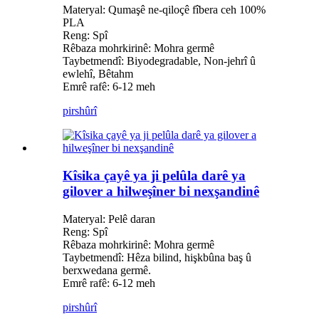
Materyal: Qumaşê ne-qiloçê fîbera ceh 100%
PLA
Reng: Spî
Rêbaza mohrkirinê: Mohra germê
Taybetmendî: Biyodegradable, Non-jehrî û
ewlehî, Bêtahm
Emrê rafê: 6-12 meh
pirs
hûrî
Kîsika çayê ya ji pelûla darê ya
gilover a hilweşîner bi nexşandinê
Materyal: Pelê daran
Reng: Spî
Rêbaza mohrkirinê: Mohra germê
Taybetmendî: Hêza bilind, hişkbûna baş û
berxwedana germê.
Emrê rafê: 6-12 meh
pirs
hûrî