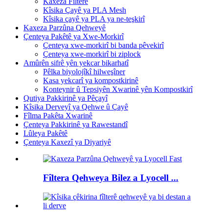
Kaxeza Fîlterê
Kîsika Çayê ya PLA Mesh
Kîsika çayê ya PLA ya ne-teşkirî
Kaxeza Parzûna Qehweyê
Çenteya Pakêtê ya Xwe-Morkirî
Çenteya xwe-morkirî bi banda pêvekirî
Çenteya xwe-morkirî bi ziplock
Amûrên sifrê yên yekcar bikarhatî
Pêlka biyolojîkî hilweşîner
Kasa yekcarî ya kompostkirinê
Konteynir û Tepsiyên Xwarinê yên Kompostkirî
Qutiya Pakkirinê ya Pêçayî
Kîsika Derveyî ya Qehwe û Çayê
Fîlma Pakêta Xwarinê
Çenteya Pakkirinê ya Rawestandî
Lûleya Pakêtê
Çenteya Kaxezî ya Diyariyê
Fîltera Qehweya Bilez a Lyocell ...