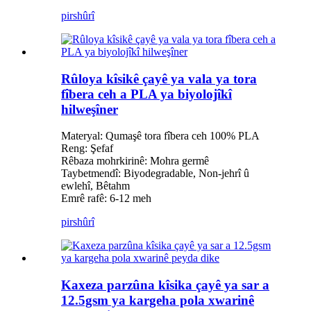
pirs
hûrî
Rûloya kîsikê çayê ya vala ya tora
fîbera ceh a PLA ya biyolojîkî
hilweşîner
Materyal: Qumaşê tora fîbera ceh 100% PLA
Reng: Şefaf
Rêbaza mohrkirinê: Mohra germê
Taybetmendî: Biyodegradable, Non-jehrî û
ewlehî, Bêtahm
Emrê rafê: 6-12 meh
pirs
hûrî
Kaxeza parzûna kîsika çayê ya sar a
12.5gsm ya kargeha pola xwarinê