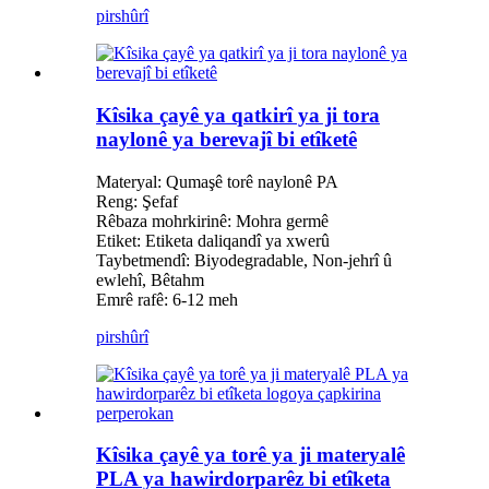
pirs
hûrî
Kîsika çayê ya qatkirî ya ji tora
naylonê ya berevajî bi etîketê
Materyal: Qumaşê torê naylonê PA
Reng: Şefaf
Rêbaza mohrkirinê: Mohra germê
Etiket: Etiketa daliqandî ya xwerû
Taybetmendî: Biyodegradable, Non-jehrî û
ewlehî, Bêtahm
Emrê rafê: 6-12 meh
pirs
hûrî
Kîsika çayê ya torê ya ji materyalê
PLA ya hawirdorparêz bi etîketa