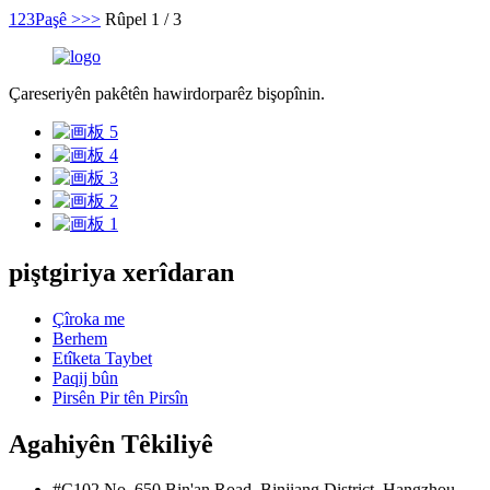
1
2
3
Paşê >
>>
Rûpel 1 / 3
Çareseriyên pakêtên hawirdorparêz bişopînin.
piştgiriya xerîdaran
Çîroka me
Berhem
Etîketa Taybet
Paqij bûn
Pirsên Pir tên Pirsîn
Agahiyên Têkiliyê
#C102 No. 650 Bin'an Road, Binjiang District, Hangzhou,