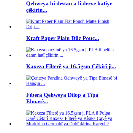
Qehweya bi destan a li derve hatiye
çêkirin...
Kraft Paper Plain Düz Pouc...
Kaxeza Fîlterê ya 16.5gsm Çêkirî ji...
Fîbera Qehweya Dilop a Tîpa
Elmasê...