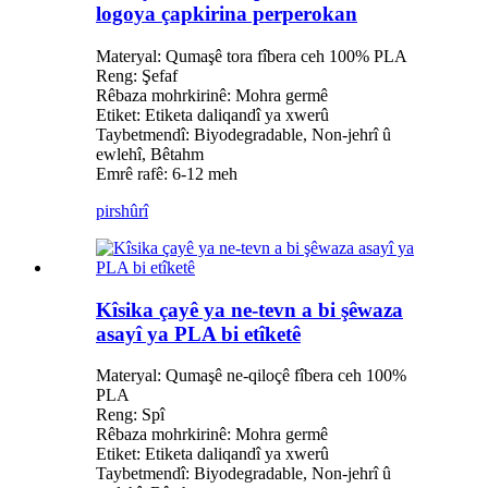
logoya çapkirina perperokan
Materyal: Qumaşê tora fîbera ceh 100% PLA
Reng: Şefaf
Rêbaza mohrkirinê: Mohra germê
Etiket: Etiketa daliqandî ya xwerû
Taybetmendî: Biyodegradable, Non-jehrî û
ewlehî, Bêtahm
Emrê rafê: 6-12 meh
pirs
hûrî
Kîsika çayê ya ne-tevn a bi şêwaza
asayî ya PLA bi etîketê
Materyal: Qumaşê ne-qiloçê fîbera ceh 100%
PLA
Reng: Spî
Rêbaza mohrkirinê: Mohra germê
Etiket: Etiketa daliqandî ya xwerû
Taybetmendî: Biyodegradable, Non-jehrî û