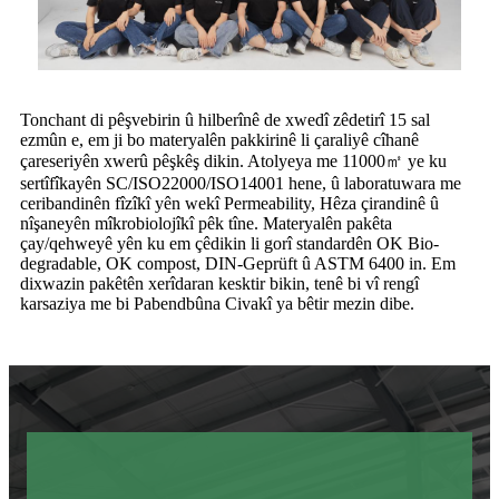
Tonchant di pêşvebirin û hilberînê de xwedî zêdetirî 15 sal
ezmûn e, em ji bo materyalên pakkirinê li çaraliyê cîhanê
çareseriyên xwerû pêşkêş dikin. Atolyeya me 11000㎡ ye ku
sertîfîkayên SC/ISO22000/ISO14001 hene, û laboratuwara me
ceribandinên fîzîkî yên wekî Permeability, Hêza çirandinê û
nîşaneyên mîkrobiolojîkî pêk tîne. Materyalên pakêta
çay/qehweyê yên ku em çêdikin li gorî standardên OK Bio-
degradable, OK compost, DIN-Geprüft û ASTM 6400 in. Em
dixwazin pakêtên xerîdaran kesktir bikin, tenê bi vî rengî
karsaziya me bi Pabendbûna Civakî ya bêtir mezin dibe.