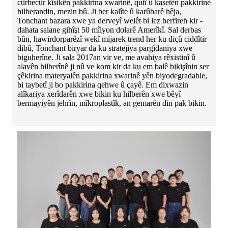
cûrbecûr kîsikên pakkirina xwarinê, qutî û kasetên pakkirinê
hilberandin, mezin bû. Ji ber kalîte û karûbarê hêja,
Tonchant bazara xwe ya derveyî welêt bi lez berfireh kir -
dahata salane gihîşt 50 mîlyon dolarê Amerîkî. Sal derbas
bûn, hawirdorparêzî wekî mijarek trend her ku diçû ciddîtir
dibû, Tonchant biryar da ku stratejiya pargîdaniya xwe
biguherîne. Ji sala 2017an vir ve, me avahiya rêxistinî û
alavên hilberînê ji nû ve kom kir da ku em balê bikişînin ser
çêkirina materyalên pakkirina xwarinê yên biyodegradable,
bi taybetî ji bo pakkirina qehwe û çayê. Em dixwazin
alîkariya xerîdarên xwe bikin ku hilberên xwe bêyî
bermayiyên jehrîn, mîkroplastîk, an gemarên din pak bikin.