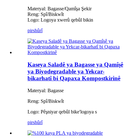
Materyal: Bagasse/Qamîşa Şekir
Reng: Spî/Biskwît
Logo: Logoya xwerû qebûl bikin
pirs
hûrî
Kaseya Saladê ya Bagasse ya Qamîşê
ya Biyodegradable ya Yekcar-
bikarhatî bi Qapaxa Kompostkirinê
Materyal: Bagasse
Reng: Spî/Biskwît
Logo: Pêşniyar qebûl bike
'
logoya s
pirs
hûrî