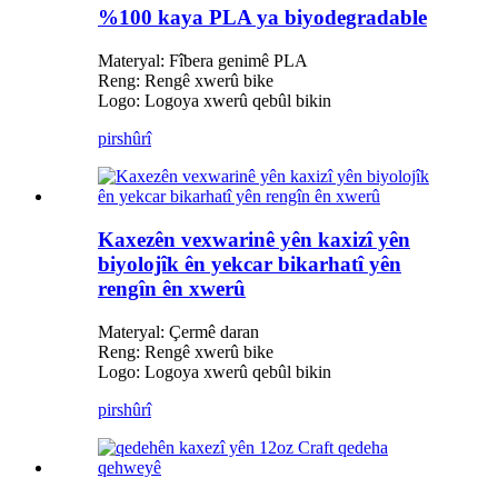
%100 kaya PLA ya biyodegradable
Materyal: Fîbera genimê PLA
Reng: Rengê xwerû bike
Logo: Logoya xwerû qebûl bikin
pirs
hûrî
Kaxezên vexwarinê yên kaxizî yên
biyolojîk ên yekcar bikarhatî yên
rengîn ên xwerû
Materyal: Çermê daran
Reng: Rengê xwerû bike
Logo: Logoya xwerû qebûl bikin
pirs
hûrî