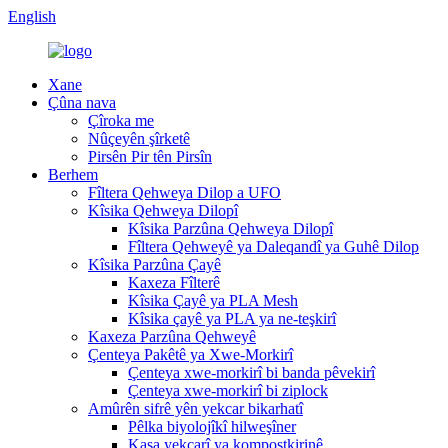
English
Xane
Çûna nava
Çîroka me
Nûçeyên şîrketê
Pirsên Pir tên Pirsîn
Berhem
Fîltera Qehweya Dilop a UFO
Kîsika Qehweya Dilopî
Kîsika Parzûna Qehweya Dilopî
Fîltera Qehweyê ya Daleqandî ya Guhê Dilop
Kîsika Parzûna Çayê
Kaxeza Fîlterê
Kîsika Çayê ya PLA Mesh
Kîsika çayê ya PLA ya ne-teşkirî
Kaxeza Parzûna Qehweyê
Çenteya Pakêtê ya Xwe-Morkirî
Çenteya xwe-morkirî bi banda pêvekirî
Çenteya xwe-morkirî bi ziplock
Amûrên sifrê yên yekcar bikarhatî
Pêlka biyolojîkî hilweşîner
Kasa yekcarî ya kompostkirinê