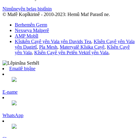
Nimûneyên belaş bistînin
© Mafê Kopîkirinê - 2010-2023: Hemû Maf Parastî ne.
Berhemên Germ
Nexşeya Malperê
AMP Mobîl
Kîsikên Çayê yên Vala yên Davids Tea
,
Kîsên Çayê yên Vala
yên Dagirtî
,
Pla Mesh
,
Materyalê Kîsika Çayê
,
Kîsên Çayê
yên Vala
,
Kîsên Çayê yên Pelên Vekirî yên Vala
,
Emailê bişîne
E-name
WhatsApp