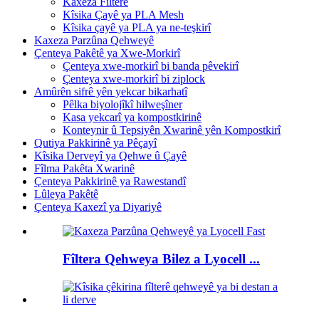
Kaxeza Fîlterê
Kîsika Çayê ya PLA Mesh
Kîsika çayê ya PLA ya ne-teşkirî
Kaxeza Parzûna Qehweyê
Çenteya Pakêtê ya Xwe-Morkirî
Çenteya xwe-morkirî bi banda pêvekirî
Çenteya xwe-morkirî bi ziplock
Amûrên sifrê yên yekcar bikarhatî
Pêlka biyolojîkî hilweşîner
Kasa yekcarî ya kompostkirinê
Konteynir û Tepsiyên Xwarinê yên Kompostkirî
Qutiya Pakkirinê ya Pêçayî
Kîsika Derveyî ya Qehwe û Çayê
Fîlma Pakêta Xwarinê
Çenteya Pakkirinê ya Rawestandî
Lûleya Pakêtê
Çenteya Kaxezî ya Diyariyê
Fîltera Qehweya Bilez a Lyocell ...