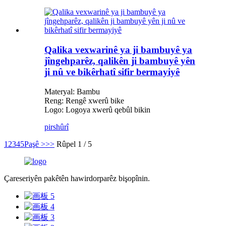
Qalika vexwarinê ya ji bambuyê ya
jîngehparêz, qalikên ji bambuyê yên
ji nû ve bikêrhatî sifir bermayiyê
Materyal: Bambu
Reng: Rengê xwerû bike
Logo: Logoya xwerû qebûl bikin
pirs
hûrî
1
2
3
4
5
Paşê >
>>
Rûpel 1 / 5
Çareseriyên pakêtên hawirdorparêz bişopînin.