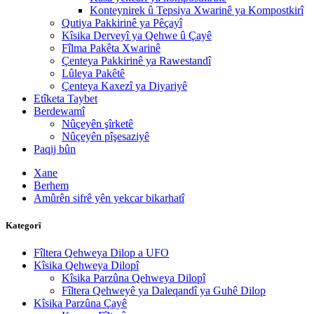
Konteynirek û Tepsiya Xwarinê ya Kompostkirî
Qutiya Pakkirinê ya Pêçayî
Kîsika Derveyî ya Qehwe û Çayê
Fîlma Pakêta Xwarinê
Çenteya Pakkirinê ya Rawestandî
Lûleya Pakêtê
Çenteya Kaxezî ya Diyariyê
Etîketa Taybet
Berdewamî
Nûçeyên şîrketê
Nûçeyên pîşesaziyê
Paqij bûn
Xane
Berhem
Amûrên sifrê yên yekcar bikarhatî
Kategorî
Fîltera Qehweya Dilop a UFO
Kîsika Qehweya Dilopî
Kîsika Parzûna Qehweya Dilopî
Fîltera Qehweyê ya Daleqandî ya Guhê Dilop
Kîsika Parzûna Çayê