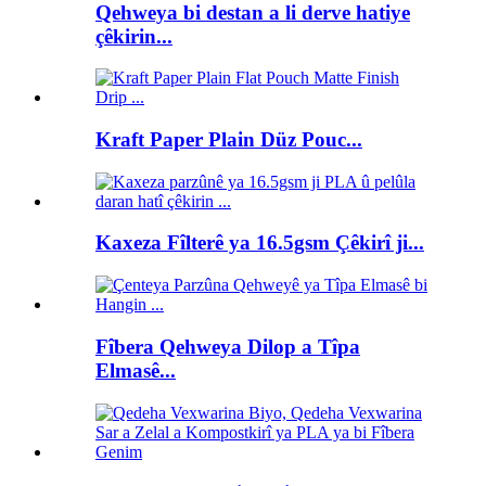
Qehweya bi destan a li derve hatiye
çêkirin...
Kraft Paper Plain Düz Pouc...
Kaxeza Fîlterê ya 16.5gsm Çêkirî ji...
Fîbera Qehweya Dilop a Tîpa
Elmasê...