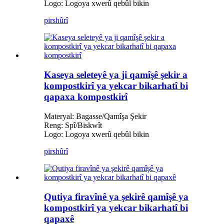
Logo: Logoya xwerû qebûl bikin
pirs
hûrî
Kaseya seleteyê ya ji qamîşê şekir a
kompostkirî ya yekcar bikarhatî bi
qapaxa kompostkirî
Materyal: Bagasse/Qamîşa Şekir
Reng: Spî/Biskwît
Logo: Logoya xwerû qebûl bikin
pirs
hûrî
Qutiya firavînê ya şekirê qamîşê ya
kompostkirî ya yekcar bikarhatî bi
qapaxê