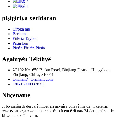
piştgiriya xerîdaran
Çîroka me
Berhem
Etîketa Taybet
Paqij bûn
Pirsên Pir tên Pirsîn
Agahiyên Têkiliyê
#C102 No. 650 Bin'an Road, Binjiang District, Hangzhou,
Zhejiang, China, 310051
tonchant@tonchant.com
+86-15900932833
Nûçename
Ji bo pirsên di derbarê hilber an navnîşa bihayê me de, ji kerema
xwe e-nameya xwe ji me re bihêlin û em ê di nav 24 demjimêran de
bi we re têkilî daynin.