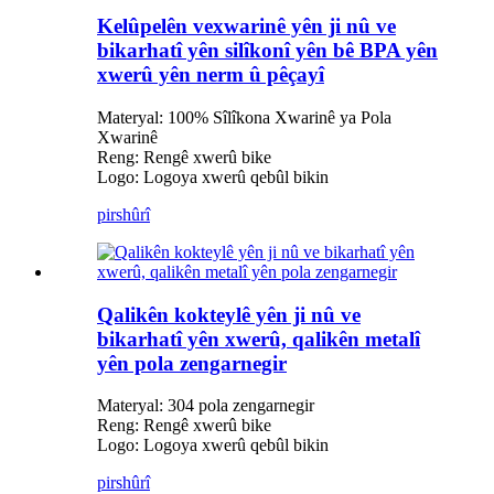
Kelûpelên vexwarinê yên ji nû ve
bikarhatî yên silîkonî yên bê BPA yên
xwerû yên nerm û pêçayî
Materyal: 100% Sîlîkona Xwarinê ya Pola
Xwarinê
Reng: Rengê xwerû bike
Logo: Logoya xwerû qebûl bikin
pirs
hûrî
Qalikên kokteylê yên ji nû ve
bikarhatî yên xwerû, qalikên metalî
yên pola zengarnegir
Materyal: 304 pola zengarnegir
Reng: Rengê xwerû bike
Logo: Logoya xwerû qebûl bikin
pirs
hûrî