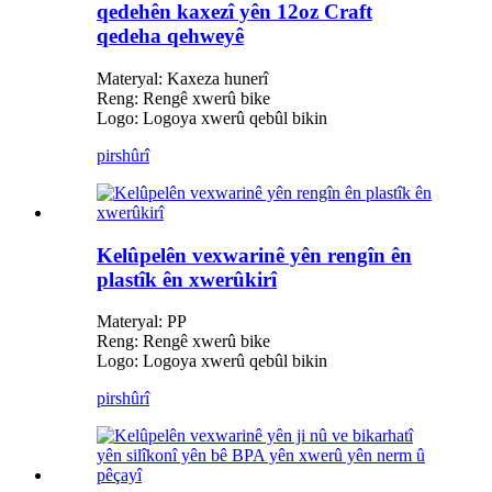
qedehên kaxezî yên 12oz Craft
qedeha qehweyê
Materyal: Kaxeza hunerî
Reng: Rengê xwerû bike
Logo: Logoya xwerû qebûl bikin
pirs
hûrî
Kelûpelên vexwarinê yên rengîn ên
plastîk ên xwerûkirî
Materyal: PP
Reng: Rengê xwerû bike
Logo: Logoya xwerû qebûl bikin
pirs
hûrî