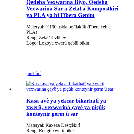
Qedeha Vexwarina Biyo, Qedeha
Vexwarina Sar a Zelal a Kompostkirî
ya PLA ya bi Fîbera Genim
Materyal: %100 asîda polîlaktîk (fîbera ceh a
PLA)
Reng: Zelal/Tevlihev
Logo: Logoya xwerû qebûl bikin
pirs
hûrî
Kasa avê ya yekcar bikarhatî ya
xwerû, vexwarina çayê ya piçûk
konteynir germ û sar
Materyal: Kaxeza Destçêkirî
Reng: Rengê xwerû bike