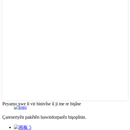
Peyama xwe li vir binivîse û ji me re bişîne
Çareseriyên pakêtên hawirdorparêz bişopînin.