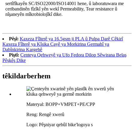
sertîfîkayên SC/ISO22000/ISO14001 hene, û laboratuwara me
ceribandinên fîzîkî yên wekî Permeability, Tear resistance û
nîşaneyên mîkrobiolojîkî dike.
Pêşî:
Kaxeza Fîlterê ya 16.5gsm ji PLA û Pulpa Darê Çêkirî
Kaxeza Fîlterê ya Kîsika Çayê ya Morkirina Germahî ya
Dabînkirina Kargehê
Piştî:
Çenteya Qehweyê ya Ufo Fedora Dilop Sêwirana Belaş
Pêşkêş Dike
têkildar
berhem
Materyal: BOPP+VMPET+PE/CPP
Reng: Rengê xwerû
Logo: Pêşniyar qebûl bike
'
logoya s