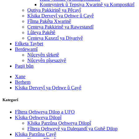
Konteynirek û Tepsiya Xwarinê ya Kompostkirî
Qutiya Pakkirinê ya Pêçayî
Kîsika Derveyî ya Qehwe û Çayê
Fîlma Pakêta Xwarinê
Çenteya Pakkirinê ya Rawestandî
Lûleya Pakêtê
Çenteya Kaxezî ya Diyariyê
Etîketa Taybet
Berdewamî
Nûçeyên şîrketê
Nûçeyên pîşesaziyê
Paqij bûn
Xane
Berhem
Kîsika Derveyî ya Qehwe û Çayê
Kategorî
Fîltera Qehweya Dilop a UFO
Kîsika Qehweya Dilopî
Kîsika Parzûna Qehweya Dilopî
Fîltera Qehweyê ya Daleqandî ya Guhê Dilop
Kîsika Parzûna Çayê