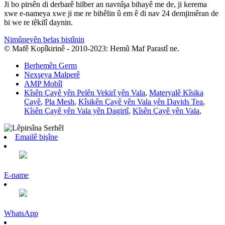
Ji bo pirsên di derbarê hilber an navnîşa bihayê me de, ji kerema
xwe e-nameya xwe ji me re bihêlin û em ê di nav 24 demjimêran de
bi we re têkilî daynin.
Nimûneyên belaş bistînin
© Mafê Kopîkirinê - 2010-2023: Hemû Maf Parastî ne.
Berhemên Germ
Nexşeya Malperê
AMP Mobîl
Kîsên Çayê yên Pelên Vekirî yên Vala
,
Materyalê Kîsika
Çayê
,
Pla Mesh
,
Kîsikên Çayê yên Vala yên Davids Tea
,
Kîsên Çayê yên Vala yên Dagirtî
,
Kîsên Çayê yên Vala
,
Emailê bişîne
E-name
WhatsApp