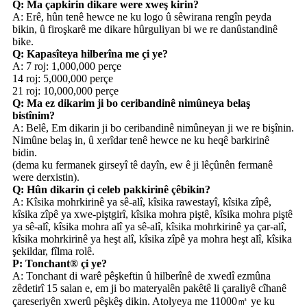
Q: Ma çapkirin dikare were xweş kirin?
A: Erê, hûn tenê hewce ne ku logo û sêwirana rengîn peyda
bikin, û firoşkarê me dikare hûrguliyan bi we re danûstandinê
bike.
Q: Kapasîteya hilberîna me çi ye?
A: 7 roj: 1,000,000 perçe
14 roj: 5,000,000 perçe
21 roj: 10,000,000 perçe
Q: Ma ez dikarim ji bo ceribandinê nimûneya belaş
bistînim?
A: Belê, Em dikarin ji bo ceribandinê nimûneyan ji we re bişînin.
Nimûne belaş in, û xerîdar tenê hewce ne ku heqê barkirinê
bidin.
(dema ku fermanek girseyî tê dayîn, ew ê ji lêçûnên fermanê
were derxistin).
Q: Hûn dikarin çi celeb pakkirinê çêbikin?
A: Kîsika mohrkirinê ya sê-alî, kîsika rawestayî, kîsika zîpê,
kîsika zîpê ya xwe-piştgirî, kîsika mohra piştê, kîsika mohra piştê
ya sê-alî, kîsika mohra alî ya sê-alî, kîsika mohrkirinê ya çar-alî,
kîsika mohrkirinê ya heşt alî, kîsika zîpê ya mohra heşt alî, kîsika
şekildar, fîlma rolê.
P: Tonchant® çi ye?
A: Tonchant di warê pêşkeftin û hilberînê de xwedî ezmûna
zêdetirî 15 salan e, em ji bo materyalên pakêtê li çaraliyê cîhanê
çareseriyên xwerû pêşkêş dikin. Atolyeya me 11000㎡ ye ku