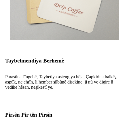
Taybetmendiya Berhemê
Parastina Jîngehê, Taybetiya astengiya hêja, Çapkirina balkêş,
asptîk, nejehrîn, li hember şilbûnê disekine, ji nû ve digire û
vedike hêsan, neşikestî ye.
Pirsên Pir tên Pirsîn