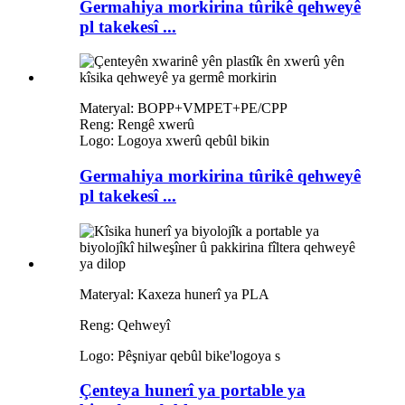
Germahiya morkirina tûrikê qehweyê
pl takekesî ...
Materyal: BOPP+VMPET+PE/CPP
Reng: Rengê xwerû
Logo: Logoya xwerû qebûl bikin
Germahiya morkirina tûrikê qehweyê
pl takekesî ...
Materyal: Kaxeza hunerî ya PLA
Reng: Qehweyî
Logo: Pêşniyar qebûl bike
'
logoya s
Çenteya hunerî ya portable ya