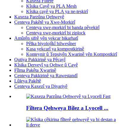
Kaxeza Fîlterê
Kîsika Çayê ya PLA Mesh
Kîsika çayê ya PLA ya ne-teşkirî
Kaxeza Parzûna Qehweyê
Çenteya Pakêtê ya Xwe-Morkirî
Çenteya xwe-morkirî bi banda pêvekirî
Çenteya xwe-morkirî bi ziplock
Amûrên sifrê yên yekcar bikarhatî
Pêlka biyolojîkî hilweşîner
Kasa yekcarî ya kompostkirinê
Konteynir û Tepsiyên Xwarinê yên Kompostkirî
Qutiya Pakkirinê ya Pêçayî
Kîsika Derveyî ya Qehwe û Çayê
Fîlma Pakêta Xwarinê
Çenteya Pakkirinê ya Rawestandî
Lûleya Pakêtê
Çenteya Kaxezî ya Diyariyê
Fîltera Qehweya Bilez a Lyocell ...