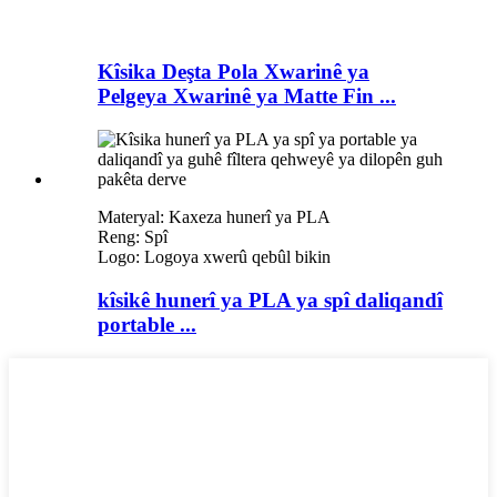
Kîsika Deşta Pola Xwarinê ya
Pelgeya Xwarinê ya Matte Fin ...
Materyal: Kaxeza hunerî ya PLA
Reng: Spî
Logo: Logoya xwerû qebûl bikin
kîsikê hunerî ya PLA ya spî daliqandî
portable ...