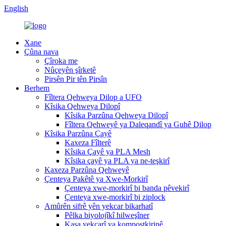
English
Xane
Çûna nava
Çîroka me
Nûçeyên şîrketê
Pirsên Pir tên Pirsîn
Berhem
Fîltera Qehweya Dilop a UFO
Kîsika Qehweya Dilopî
Kîsika Parzûna Qehweya Dilopî
Fîltera Qehweyê ya Daleqandî ya Guhê Dilop
Kîsika Parzûna Çayê
Kaxeza Fîlterê
Kîsika Çayê ya PLA Mesh
Kîsika çayê ya PLA ya ne-teşkirî
Kaxeza Parzûna Qehweyê
Çenteya Pakêtê ya Xwe-Morkirî
Çenteya xwe-morkirî bi banda pêvekirî
Çenteya xwe-morkirî bi ziplock
Amûrên sifrê yên yekcar bikarhatî
Pêlka biyolojîkî hilweşîner
Kasa yekcarî ya kompostkirinê