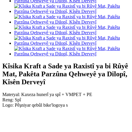
Kîsika Kraft a Sade ya Raxistî ya bi Rûyê
Mat, Pakêta Parzûna Qehweyê ya Dilopî,
Kîsên Derveyî
Materyal: Kaxeza hunerî ya spî + VMPET + PE
Reng: Spî
Logo: Pêşniyar qebûl bike
'
logoya s