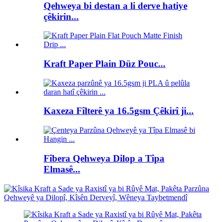
Qehweya bi destan a li derve hatiye
çêkirin...
Kraft Paper Plain Düz Pouc...
Kaxeza Fîlterê ya 16.5gsm Çêkirî ji...
Fîbera Qehweya Dilop a Tîpa
Elmasê...