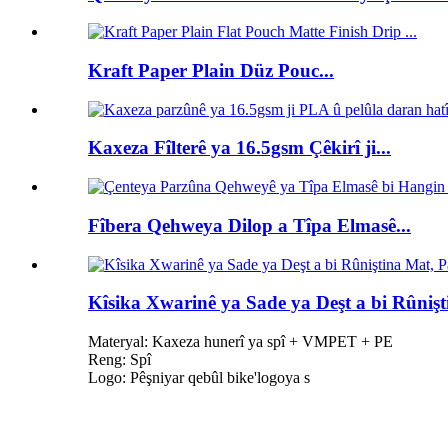
Kraft Paper Plain Düz Pouc...
Kaxeza Fîlterê ya 16.5gsm Çêkirî ji...
Fîbera Qehweya Dilop a Tîpa Elmasê...
Kîsika Xwarinê ya Sade ya Deşt a bi Rûniş
Materyal: Kaxeza hunerî ya spî + VMPET + PE
Reng: Spî
Logo: Pêşniyar qebûl bike
'
logoya s