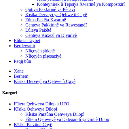
Konteynirek û Tepsiya Xwarinê ya Kompostkirî
Qutiya Pakkirinê ya Pêçayî
Kîsika Derveyî ya Qehwe û Çayê
Fîlma Pakêta Xwarinê
Çenteya Pakkirinê ya Rawestandî
Lûleya Pakêtê
Çenteya Kaxezî ya Diyariyê
Etîketa Taybet
Berdewamî
Nûçeyên şîrketê
Nûçeyên pîşesaziyê
Paqij bûn
Xane
Berhem
Kîsika Derveyî ya Qehwe û Çayê
Kategorî
Fîltera Qehweya Dilop a UFO
Kîsika Qehweya Dilopî
Kîsika Parzûna Qehweya Dilopî
Fîltera Qehweyê ya Daleqandî ya Guhê Dilop
Kîsika Parzûna Çayê