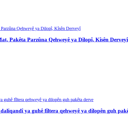
 Mat, Pakêta Parzûna Qehweyê ya Dilopî, Kîsên Derveyî
 daliqandî ya guhê fîltera qehweyê ya dilopên guh pak