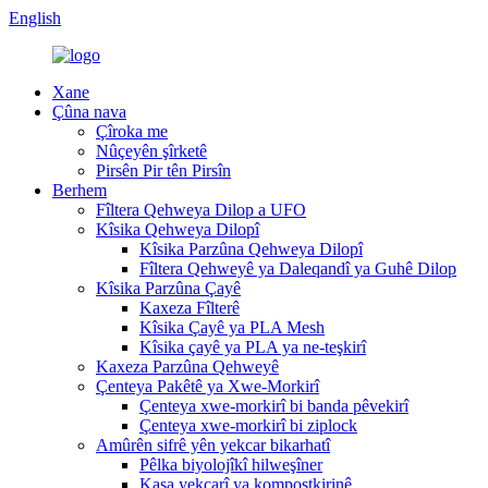
English
Xane
Çûna nava
Çîroka me
Nûçeyên şîrketê
Pirsên Pir tên Pirsîn
Berhem
Fîltera Qehweya Dilop a UFO
Kîsika Qehweya Dilopî
Kîsika Parzûna Qehweya Dilopî
Fîltera Qehweyê ya Daleqandî ya Guhê Dilop
Kîsika Parzûna Çayê
Kaxeza Fîlterê
Kîsika Çayê ya PLA Mesh
Kîsika çayê ya PLA ya ne-teşkirî
Kaxeza Parzûna Qehweyê
Çenteya Pakêtê ya Xwe-Morkirî
Çenteya xwe-morkirî bi banda pêvekirî
Çenteya xwe-morkirî bi ziplock
Amûrên sifrê yên yekcar bikarhatî
Pêlka biyolojîkî hilweşîner
Kasa yekcarî ya kompostkirinê