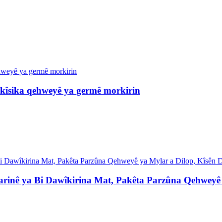
 kîsika qehweyê ya germê morkirin
arinê ya Bi Dawîkirina Mat, Pakêta Parzûna Qehweyê 