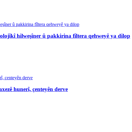
olojîkî hilweşîner û pakkirina fîltera qehweyê ya dilop
axezê hunerî, çenteyên derve