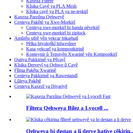
Kaxeza Fîlterê
Kîsika Çayê ya PLA Mesh
Kîsika çayê ya PLA ya ne-teşkirî
Kaxeza Parzûna Qehweyê
Çenteya Pakêtê ya Xwe-Morkirî
Çenteya xwe-morkirî bi banda pêvekirî
Çenteya xwe-morkirî bi ziplock
Amûrên sifrê yên yekcar bikarhatî
Pêlka biyolojîkî hilweşîner
Kasa yekcarî ya kompostkirinê
Konteynir û Tepsiyên Xwarinê yên Kompostkirî
Qutiya Pakkirinê ya Pêçayî
Kîsika Derveyî ya Qehwe û Çayê
Fîlma Pakêta Xwarinê
Çenteya Pakkirinê ya Rawestandî
Lûleya Pakêtê
Çenteya Kaxezî ya Diyariyê
Fîltera Qehweya Bilez a Lyocell ...
Qehweya bi destan a li derve hatiye çêkirin..