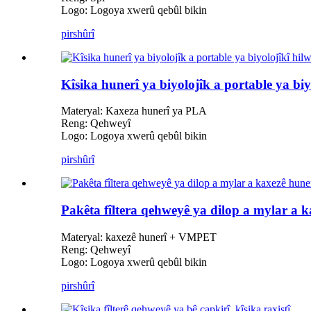
Logo: Logoya xwerû qebûl bikin
pirs
hûrî
Kîsika hunerî ya biyolojîk a portable ya biy
Materyal: Kaxeza hunerî ya PLA
Reng: Qehweyî
Logo: Logoya xwerû qebûl bikin
pirs
hûrî
Pakêta fîltera qehweyê ya dilop a mylar a k
Materyal: kaxezê hunerî + VMPET
Reng: Qehweyî
Logo: Logoya xwerû qebûl bikin
pirs
hûrî