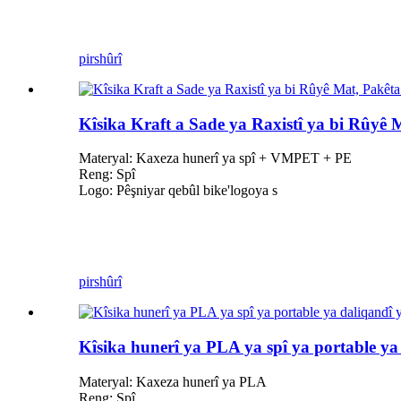
pirs
hûrî
Kîsika Kraft a Sade ya Raxistî ya bi Rûyê
Materyal: Kaxeza hunerî ya spî + VMPET + PE
Reng: Spî
Logo: Pêşniyar qebûl bike
'
logoya s
pirs
hûrî
Kîsika hunerî ya PLA ya spî ya portable ya
Materyal: Kaxeza hunerî ya PLA
Reng: Spî