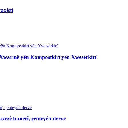
axistî
Xwarinê yên Kompostkirî yên Xweserkirî
axezê hunerî, çenteyên derve