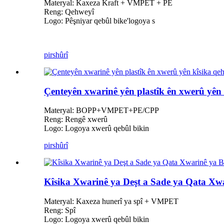
Materyal: Kaxeza Kraft + VMPET + PE
Reng: Qehweyî
Logo: Pêşniyar qebûl bike
'
logoya s
pirs
hûrî
Çenteyên xwarinê yên plastîk ên xwerû yên
Materyal: BOPP+VMPET+PE/CPP
Reng: Rengê xwerû
Logo: Logoya xwerû qebûl bikin
pirs
hûrî
Kîsika Xwarinê ya Deşt a Sade ya Qata Xw
Materyal: Kaxeza hunerî ya spî + VMPET
Reng: Spî
Logo: Logoya xwerû qebûl bikin