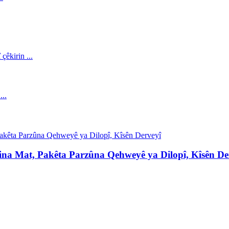
tina Mat, Pakêta Parzûna Qehweyê ya Dilopî, Kîsên De