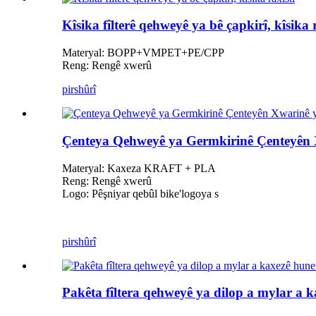
Kîsika fîlterê qehweyê ya bê çapkirî, kîsika r
Materyal: BOPP+VMPET+PE/CPP
Reng: Rengê xwerû
pirs
hûrî
Çenteya Qehweyê ya Germkirinê Çenteyên 
Materyal: Kaxeza KRAFT + PLA
Reng: Rengê xwerû
Logo: Pêşniyar qebûl bike
'
logoya s
pirs
hûrî
Pakêta fîltera qehweyê ya dilop a mylar a k