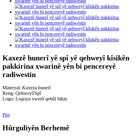
Kaxezê hunerî yê spî yê qehweyî kîsikên
pakkirina xwarinê yên bi pencereyê
radiwestin
Materyal: Kaxeza hunerî
Reng: Qehweyî/Spî
Logo: Logoya xwerû qebûl bikin
Pirs
Hûrguliyên Berhemê