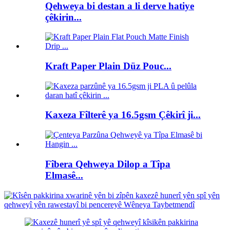
Qehweya bi destan a li derve hatiye
çêkirin...
Kraft Paper Plain Düz Pouc...
Kaxeza Fîlterê ya 16.5gsm Çêkirî ji...
Fîbera Qehweya Dilop a Tîpa
Elmasê...