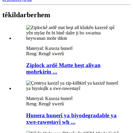
têkildar
berhem
Materyal: Kaxeza hunerî
Reng: Rengê xwerû
Ziplock ardê Matte heşt aliyan
mohrkirin ...
Materyal: Kaxeza hunerî
Reng: Rengê xwerû
Hunera hunerî ya biyodegradable ya
xwe-rawestayî wh ...