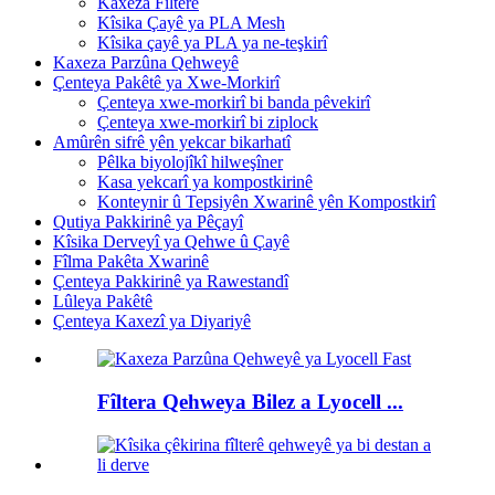
Kaxeza Fîlterê
Kîsika Çayê ya PLA Mesh
Kîsika çayê ya PLA ya ne-teşkirî
Kaxeza Parzûna Qehweyê
Çenteya Pakêtê ya Xwe-Morkirî
Çenteya xwe-morkirî bi banda pêvekirî
Çenteya xwe-morkirî bi ziplock
Amûrên sifrê yên yekcar bikarhatî
Pêlka biyolojîkî hilweşîner
Kasa yekcarî ya kompostkirinê
Konteynir û Tepsiyên Xwarinê yên Kompostkirî
Qutiya Pakkirinê ya Pêçayî
Kîsika Derveyî ya Qehwe û Çayê
Fîlma Pakêta Xwarinê
Çenteya Pakkirinê ya Rawestandî
Lûleya Pakêtê
Çenteya Kaxezî ya Diyariyê
Fîltera Qehweya Bilez a Lyocell ...