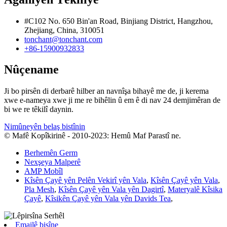
#C102 No. 650 Bin'an Road, Binjiang District, Hangzhou,
Zhejiang, China, 310051
tonchant@tonchant.com
+86-15900932833
Nûçename
Ji bo pirsên di derbarê hilber an navnîşa bihayê me de, ji kerema
xwe e-nameya xwe ji me re bihêlin û em ê di nav 24 demjimêran de
bi we re têkilî daynin.
Nimûneyên belaş bistînin
© Mafê Kopîkirinê - 2010-2023: Hemû Maf Parastî ne.
Berhemên Germ
Nexşeya Malperê
AMP Mobîl
Kîsên Çayê yên Pelên Vekirî yên Vala
,
Kîsên Çayê yên Vala
,
Pla Mesh
,
Kîsên Çayê yên Vala yên Dagirtî
,
Materyalê Kîsika
Çayê
,
Kîsikên Çayê yên Vala yên Davids Tea
,
Emailê bişîne