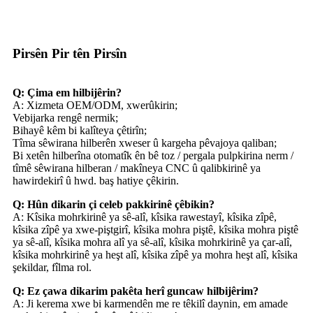
Pirsên Pir tên Pirsîn
Q: Çima em hilbijêrin?
A: Xizmeta OEM/ODM, xwerûkirin;
Vebijarka rengê nermik;
Bihayê kêm bi kalîteya çêtirîn;
Tîma sêwirana hilberên xweser û kargeha pêvajoya qaliban;
Bi xetên hilberîna otomatîk ên bê toz / pergala pulpkirina nerm /
tîmê sêwirana hilberan / makîneya CNC û qalibkirinê ya
hawirdekirî û hwd. baş hatiye çêkirin.
Q: Hûn dikarin çi celeb pakkirinê çêbikin?
A: Kîsika mohrkirinê ya sê-alî, kîsika rawestayî, kîsika zîpê,
kîsika zîpê ya xwe-piştgirî, kîsika mohra piştê, kîsika mohra piştê
ya sê-alî, kîsika mohra alî ya sê-alî, kîsika mohrkirinê ya çar-alî,
kîsika mohrkirinê ya heşt alî, kîsika zîpê ya mohra heşt alî, kîsika
şekildar, fîlma rol.
Q: Ez çawa dikarim pakêta herî guncaw hilbijêrim?
A: Ji kerema xwe bi karmendên me re têkilî daynin, em amade