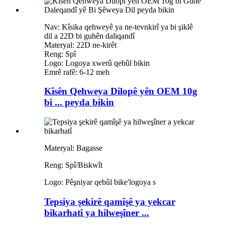
Nav: Kîsika qehweyê ya ne-tevnkirî ya bi şiklê
dil a 22D bi guhên daliqandî
Materyal: 22D ne-kirêt
Reng: Spî
Logo: Logoya xwerû qebûl bikin
Emrê rafê: 6-12 meh
Kîsên Qehweya Dilopê yên OEM 10g
bi ... peyda bikin
Materyal: Bagasse
Reng: Spî/Biskwît
Logo: Pêşniyar qebûl bike
'
logoya s
Tepsiya şekirê qamîşê ya yekcar
bikarhatî ya hilweşîner ...