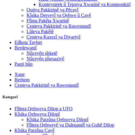
Konteynirek û Tepsiya Xwarinê ya Kompostkirî
Qutiya Pakkirinê ya Pêçayî
Kîsika Derveyî ya Qehwe û Çayê
Fîlma Pakêta Xwarinê
Çenteya Pakkirinê ya Rawestandî
Lûleya Pakêtê
Çenteya Kaxezî ya Diyariyê
Etîketa Taybet
Berdewamî
Nûçeyên şîrketê
Nûçeyên pîşesaziyê
Paqij bûn
Xane
Berhem
Çenteya Pakkirinê ya Rawestandî
Kategorî
Fîltera Qehweya Dilop a UFO
Kîsika Qehweya Dilopî
Kîsika Parzûna Qehweya Dilopî
Fîltera Qehweyê ya Daleqandî ya Guhê Dilop
Kîsika Parzûna Çayê