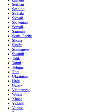
Serbian
Sesotho
Sinhala
Slovak
Slovenian
Somali
Samoan
Scots Gaelic
Shona
Sindhi
Sundanese
Swahili
Tajik
Tamil
Telugu
Thai
Ukrainian
Urdu
Uzbek
Vietnamese
Welsh
Xhosa
Yiddish
Yoruba