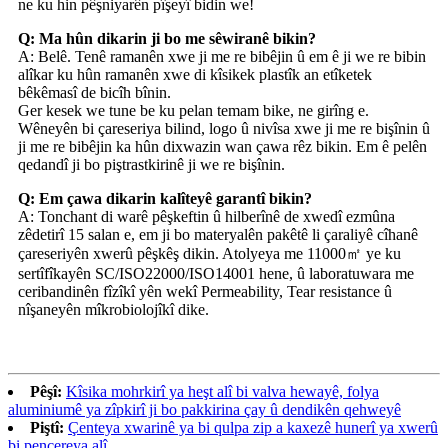
ne ku hin pêşniyarên pîşeyî bidin we!
Q: Ma hûn dikarin ji bo me sêwiranê bikin?
A: Belê. Tenê ramanên xwe ji me re bibêjin û em ê ji we re bibin
alîkar ku hûn ramanên xwe di kîsikek plastîk an etîketek
bêkêmasî de bicîh bînin.
Ger kesek we tune be ku pelan temam bike, ne girîng e.
Wêneyên bi çareseriya bilind, logo û nivîsa xwe ji me re bişînin û
ji me re bibêjin ka hûn dixwazin wan çawa rêz bikin. Em ê pelên
qedandî ji bo piştrastkirinê ji we re bişînin.
Q: Em çawa dikarin kalîteyê garantî bikin?
A: Tonchant di warê pêşkeftin û hilberînê de xwedî ezmûna
zêdetirî 15 salan e, em ji bo materyalên pakêtê li çaraliyê cîhanê
çareseriyên xwerû pêşkêş dikin. Atolyeya me 11000㎡ ye ku
sertîfîkayên SC/ISO22000/ISO14001 hene, û laboratuwara me
ceribandinên fîzîkî yên wekî Permeability, Tear resistance û
nîşaneyên mîkrobiolojîkî dike.
Pêşî:
Kîsika mohrkirî ya heşt alî bi valva hewayê, folya
aluminiumê ya zîpkirî ji bo pakkirina çay û dendikên qehweyê
Piştî:
Çenteya xwarinê ya bi qulpa zip a kaxezê hunerî ya xwerû
bi pencereya alî