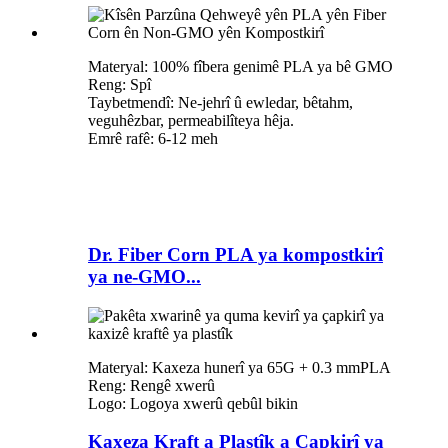
Materyal: 100% fîbera genimê PLA ya bê GMO
Reng: Spî
Taybetmendî: Ne-jehrî û ewledar, bêtahm,
veguhêzbar, permeabilîteya hêja.
Emrê rafê: 6-12 meh
Dr. Fiber Corn PLA ya kompostkirî
ya ne-GMO...
Materyal: Kaxeza hunerî ya 65G + 0.3 mmPLA
Reng: Rengê xwerû
Logo: Logoya xwerû qebûl bikin
Kaxeza Kraft a Plastîk a Çapkirî ya