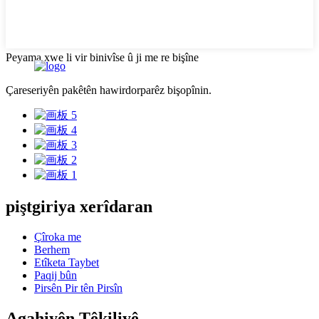
Peyama xwe li vir binivîse û ji me re bişîne
Çareseriyên pakêtên hawirdorparêz bişopînin.
piştgiriya xerîdaran
Çîroka me
Berhem
Etîketa Taybet
Paqij bûn
Pirsên Pir tên Pirsîn
Agahiyên Têkiliyê