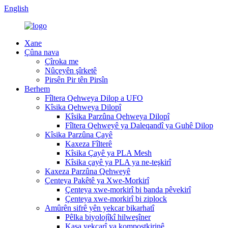
English
Xane
Çûna nava
Çîroka me
Nûçeyên şîrketê
Pirsên Pir tên Pirsîn
Berhem
Fîltera Qehweya Dilop a UFO
Kîsika Qehweya Dilopî
Kîsika Parzûna Qehweya Dilopî
Fîltera Qehweyê ya Daleqandî ya Guhê Dilop
Kîsika Parzûna Çayê
Kaxeza Fîlterê
Kîsika Çayê ya PLA Mesh
Kîsika çayê ya PLA ya ne-teşkirî
Kaxeza Parzûna Qehweyê
Çenteya Pakêtê ya Xwe-Morkirî
Çenteya xwe-morkirî bi banda pêvekirî
Çenteya xwe-morkirî bi ziplock
Amûrên sifrê yên yekcar bikarhatî
Pêlka biyolojîkî hilweşîner
Kasa yekcarî ya kompostkirinê