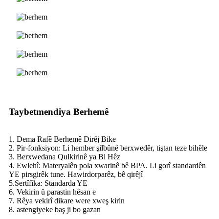
Taybetmendiya Berhemê
1. Dema Rafê Berhemê Dirêj Bike
2. Pir-fonksiyon: Li hember şilbûnê berxwedêr, tiştan teze bihêle
3. Berxwedana Qulkirinê ya Bi Hêz
4. Ewlehî: Materyalên pola xwarinê bê BPA. Li gorî standardên
YE pirsgirêk tune. Hawirdorparêz, bê qirêjî
5.Sertîfîka: Standarda YE
6. Vekirin û parastin hêsan e
7. Rêya vekirî dikare were xweş kirin
8. astengiyeke baş ji bo gazan