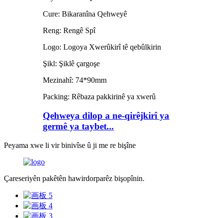
Cure: Bikaranîna Qehweyê
Reng: Rengê Spî
Logo: Logoya Xwerûkirî tê qebûlkirin
Şikl: Şiklê çargoşe
Mezinahî: 74*90mm
Packing: Rêbaza pakkirinê ya xwerû
Qehweya dilop a ne-qirêjkirî ya
germê ya taybet...
Peyama xwe li vir binivîse û ji me re bişîne
Çareseriyên pakêtên hawirdorparêz bişopînin.