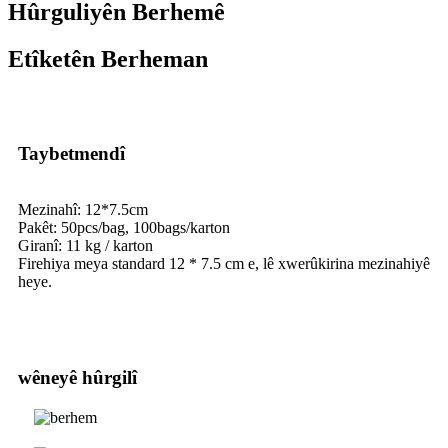
Hûrguliyên Berhemê
Etîketên Berheman
Taybetmendî
Mezinahî: 12*7.5cm
Pakêt: 50pcs/bag, 100bags/karton
Giranî: 11 kg / karton
Firehiya meya standard 12 * 7.5 cm e, lê xwerûkirina mezinahiyê
heye.
wêneyê hûrgilî