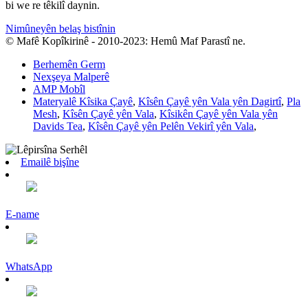
bi we re têkilî daynin.
Nimûneyên belaş bistînin
© Mafê Kopîkirinê - 2010-2023: Hemû Maf Parastî ne.
Berhemên Germ
Nexşeya Malperê
AMP Mobîl
Materyalê Kîsika Çayê
,
Kîsên Çayê yên Vala yên Dagirtî
,
Pla
Mesh
,
Kîsên Çayê yên Vala
,
Kîsikên Çayê yên Vala yên
Davids Tea
,
Kîsên Çayê yên Pelên Vekirî yên Vala
,
Emailê bişîne
E-name
WhatsApp