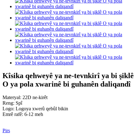
Kîsika qehweyê ya ne-tevnkirî ya bi şiklê
O ya pola xwarinê bi guhanên daliqandî
Materyal: 22D ne-kirêt
Reng: Spî
Logo: Logoya xwerû qebûl bikin
Emrê rafê: 6-12 meh
Pirs