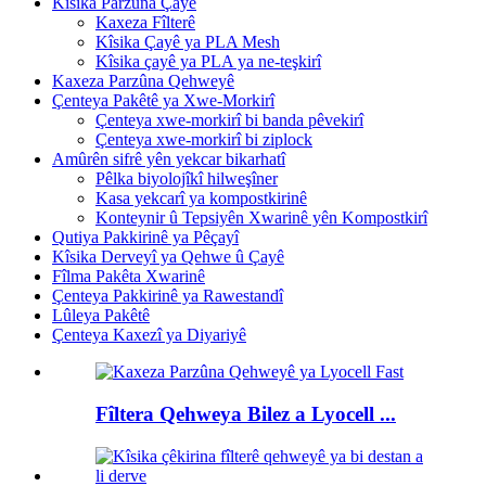
Kîsika Parzûna Çayê
Kaxeza Fîlterê
Kîsika Çayê ya PLA Mesh
Kîsika çayê ya PLA ya ne-teşkirî
Kaxeza Parzûna Qehweyê
Çenteya Pakêtê ya Xwe-Morkirî
Çenteya xwe-morkirî bi banda pêvekirî
Çenteya xwe-morkirî bi ziplock
Amûrên sifrê yên yekcar bikarhatî
Pêlka biyolojîkî hilweşîner
Kasa yekcarî ya kompostkirinê
Konteynir û Tepsiyên Xwarinê yên Kompostkirî
Qutiya Pakkirinê ya Pêçayî
Kîsika Derveyî ya Qehwe û Çayê
Fîlma Pakêta Xwarinê
Çenteya Pakkirinê ya Rawestandî
Lûleya Pakêtê
Çenteya Kaxezî ya Diyariyê
Fîltera Qehweya Bilez a Lyocell ...