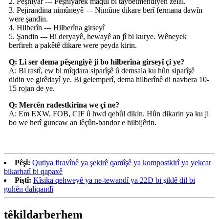
2. Pêşniyar --- Pêşniyarek maqûl bi taybetmendiyên zelal.
3. Pejirandina nimûneyê --- Nimûne dikare berî fermana dawîn
were şandin.
4. Hilberîn --- Hilberîna girseyî
5. Şandin --- Bi deryayê, hewayê an jî bi kurye. Wêneyek
berfireh a pakêtê dikare were peyda kirin.
Q: Li ser dema pêşengiyê ji bo hilberîna girseyî çi ye?
A: Bi rastî, ew bi mîqdara siparîşê û demsala ku hûn siparîşê
didin ve girêdayî ye. Bi gelemperî, dema hilberînê di navbera 10-
15 rojan de ye.
Q: Mercên radestkirina we çi ne?
A: Em EXW, FOB, CIF û hwd qebûl dikin. Hûn dikarin ya ku ji
bo we herî guncaw an lêçûn-bandor e hilbijêrin.
Pêşî:
Qutiya firavînê ya şekirê qamîşê ya kompostkirî ya yekcar
bikarhatî bi qapaxê
Piştî:
Kîsika qehweyê ya ne-tewandî ya 22D bi şiklê dil bi
guhên daliqandî
têkildar
berhem