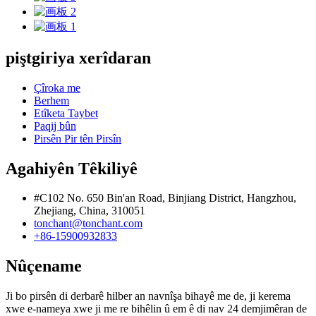
piştgiriya xerîdaran
Çîroka me
Berhem
Etîketa Taybet
Paqij bûn
Pirsên Pir tên Pirsîn
Agahiyên Têkiliyê
#C102 No. 650 Bin'an Road, Binjiang District, Hangzhou,
Zhejiang, China, 310051
tonchant@tonchant.com
+86-15900932833
Nûçename
Ji bo pirsên di derbarê hilber an navnîşa bihayê me de, ji kerema
xwe e-nameya xwe ji me re bihêlin û em ê di nav 24 demjimêran de