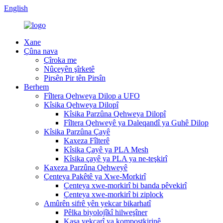
English
Xane
Çûna nava
Çîroka me
Nûçeyên şîrketê
Pirsên Pir tên Pirsîn
Berhem
Fîltera Qehweya Dilop a UFO
Kîsika Qehweya Dilopî
Kîsika Parzûna Qehweya Dilopî
Fîltera Qehweyê ya Daleqandî ya Guhê Dilop
Kîsika Parzûna Çayê
Kaxeza Fîlterê
Kîsika Çayê ya PLA Mesh
Kîsika çayê ya PLA ya ne-teşkirî
Kaxeza Parzûna Qehweyê
Çenteya Pakêtê ya Xwe-Morkirî
Çenteya xwe-morkirî bi banda pêvekirî
Çenteya xwe-morkirî bi ziplock
Amûrên sifrê yên yekcar bikarhatî
Pêlka biyolojîkî hilweşîner
Kasa yekcarî ya kompostkirinê