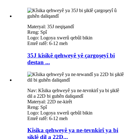
Materyal: 35J neqişandî
Reng: Spî
Logo: Logoya xwerû qebûl bikin
Emrê rafê: 6-12 meh
35J kîsikê qehweyê yê çargoşeyî bi
destan ...
Nav: Kîsika qehweyê ya ne-tevnkirî ya bi şiklê
dil a 22D bi guhên daliqandî
Materyal: 22D ne-kirêt
Reng: Spî
Logo: Logoya xwerû qebûl bikin
Emrê rafê: 6-12 meh
Kîsika qehweyê ya ne-tevnkirî ya bi
şiklê dil a 22D...