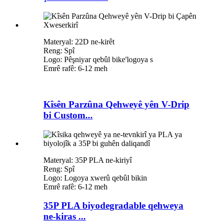
Materyal: 22D ne-kirêt
Reng: Spî
Logo: Pêşniyar qebûl bike
'
logoya s
Emrê rafê: 6-12 meh
Kîsên Parzûna Qehweyê yên V-Drip
bi Custom...
Materyal: 35P PLA ne-kiriyî
Reng: Spî
Logo: Logoya xwerû qebûl bikin
Emrê rafê: 6-12 meh
35P PLA biyodegradable qehweya
ne-kiras ...