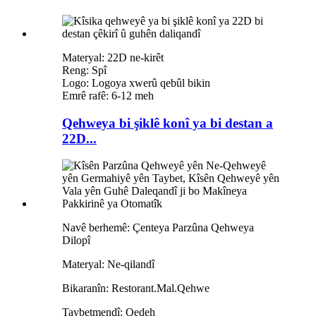
Materyal: 22D ne-kirêt
Reng: Spî
Logo: Logoya xwerû qebûl bikin
Emrê rafê: 6-12 meh
Qehweya bi şiklê konî ya bi destan a
22D...
Navê berhemê: Çenteya Parzûna Qehweya
Dilopî
Materyal: Ne-qilandî
Bikaranîn: Restorant.Mal.Qehwe
Taybetmendî: Qedeh