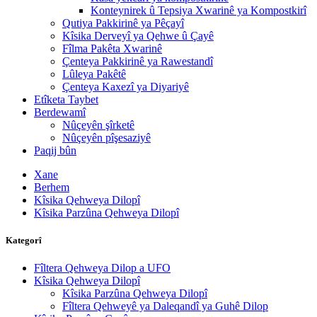
Konteynirek û Tepsiya Xwarinê ya Kompostkirî
Qutiya Pakkirinê ya Pêçayî
Kîsika Derveyî ya Qehwe û Çayê
Fîlma Pakêta Xwarinê
Çenteya Pakkirinê ya Rawestandî
Lûleya Pakêtê
Çenteya Kaxezî ya Diyariyê
Etîketa Taybet
Berdewamî
Nûçeyên şîrketê
Nûçeyên pîşesaziyê
Paqij bûn
Xane
Berhem
Kîsika Qehweya Dilopî
Kîsika Parzûna Qehweya Dilopî
Kategorî
Fîltera Qehweya Dilop a UFO
Kîsika Qehweya Dilopî
Kîsika Parzûna Qehweya Dilopî
Fîltera Qehweyê ya Daleqandî ya Guhê Dilop