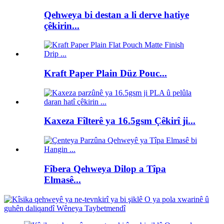
Qehweya bi destan a li derve hatiye
çêkirin...
Kraft Paper Plain Düz Pouc...
Kaxeza Fîlterê ya 16.5gsm Çêkirî ji...
Fîbera Qehweya Dilop a Tîpa
Elmasê...