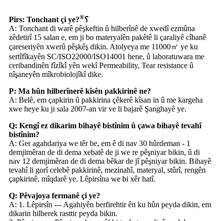
®
Pirs: Tonchant çi ye?
؟
A: Tonchant di warê pêşkeftin û hilberînê de xwedî ezmûna
zêdetirî 15 salan e, em ji bo materyalên pakêtê li çaraliyê cîhanê
çareseriyên xwerû pêşkêş dikin. Atolyeya me 11000㎡ ye ku
sertîfîkayên SC/ISO22000/ISO14001 hene, û laboratuwara me
ceribandinên fîzîkî yên wekî Permeability, Tear resistance û
nîşaneyên mîkrobiolojîkî dike.
P: Ma hûn hilberînerê kîsên pakkirinê ne?
A: Belê, em çapkirin û pakkirina çêkerê kîsan in û me kargeha
xwe heye ku ji sala 2007-an vir ve li bajarê Şanghayê ye.
Q: Kengî ez dikarim bihayê bistînim û çawa bihayê tevahî
bistînim?
A: Ger agahdariya we têr be, em ê di nav 30 hûrdeman - 1
demjimêran de di dema xebatê de ji we re pêşniyar bikin, û di
nav 12 demjimêran de di dema bêkar de jî pêşniyar bikin. Bihayê
tevahî li gorî celebê pakkirinê, mezinahî, materyal, stûrî, rengên
çapkirinê, mîqdarê ye. Lêpirsîna we bi xêr hatî.
Q: Pêvajoya fermanê çi ye?
A: 1. Lêpirsîn --- Agahiyên berfirehtir ên ku hûn peyda dikin, em
dikarin hilberek rasttir peyda bikin.